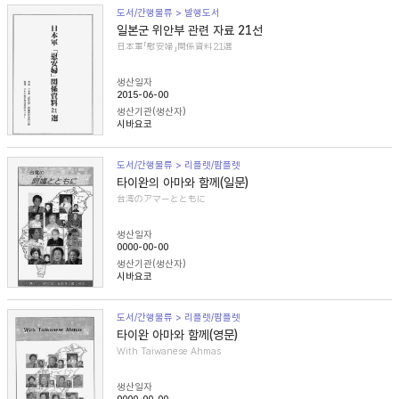
도서/간행물류 > 발행도서
일본군 위안부 관련 자료 21선
日本軍「慰安婦」関係資料21選
생산일자
2015-06-00
생산기관(생산자)
시바요코
도서/간행물류 > 리플렛/팜플렛
타이완의 아마와 함께(일문)
台湾のアマーとともに
생산일자
0000-00-00
생산기관(생산자)
시바요코
도서/간행물류 > 리플렛/팜플렛
타이완 아마와 함께(영문)
With Taiwanese Ahmas
생산일자