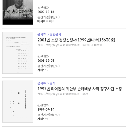
생산일자
2002-12-16
생산기관(생산자)
아시아프레스
문서류 > 일반문서
2001년 소장 정정신청서(1999년(나)제15638호)
台湾元「慰安婦」損害賠償請求事件 訴状訂正申立書
생산일자
2001-12-25
생산기관(생산자)
시바요코
문서류 > 증서
1997년 타이완의 위안부 손해배상 사죄 청구사건 소장
台湾元「慰安婦」損害賠償請求事件 訴状
생산일자
1997-07-14
생산기관(생산자)
시바요코