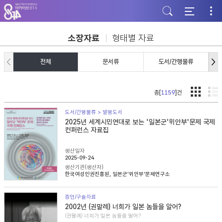
주
본
하
메
문
단
뉴
바
바
바
로
로
로
가
가
소장자료
형태별 자료
가
기
기
기
전체
문서류
도서/간행물류
총[
1159
]건
도서/간행물류 > 발행도서
2025년 세계시민연대로 보는 '일본군'위안부'문제 국제
컨퍼런스 자료집
생산일자
2025-09-24
생산기관(생산자)
한국여성인권진흥원, 일본군'위안부'문제연구소
증언/구술자료
2002년 (권말례) 너희가 일본 놈들을 알어?
(권말례) 너희가 일본 놈들을 알어?