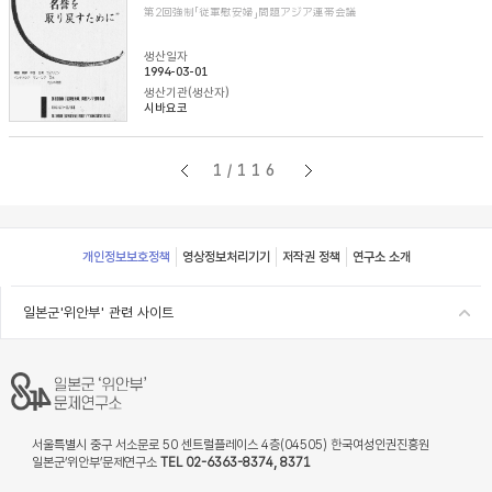
第2回強制「従軍慰安婦」問題アジア連帯会議
생산일자
1994-03-01
생산기관(생산자)
시바요코
1/116
Footer
개인정보보호정책
영상정보처리기기
저작권 정책
연구소 소개
일본군'위안부' 관련 사이트
서울특별시 중구 서소문로 50 센트럴플레이스 4층(04505) 한국여성인권진흥원
일본군‘위안부’문제연구소
TEL 02-6363-8374, 8371