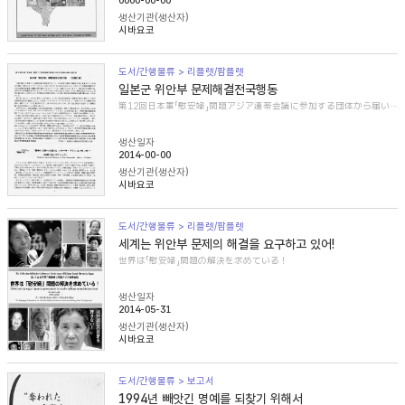
0000-00-00
생산기관(생산자)
시바요코
도서/간행물류 > 리플렛/팜플렛
일본군 위안부 문제해결전국행동
第12回日本軍「慰安婦」問題アジア連帯会議に参加する団体から届いた紹介文
생산일자
2014-00-00
생산기관(생산자)
시바요코
도서/간행물류 > 리플렛/팜플렛
세계는 위안부 문제의 해결을 요구하고 있어!
世界は「慰安婦」問題の解決を求めている！
생산일자
2014-05-31
생산기관(생산자)
시바요코
도서/간행물류 > 보고서
1994년 빼앗긴 명예를 되찾기 위해서