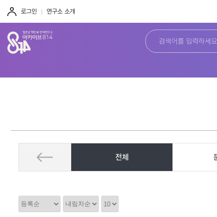
주
본
하
메
문
단
로그인
연구소 소개
뉴
바
바
바
로
로
로
가
가
가
기
기
기
전체
정
정
정
렬
렬
렬
순
갯