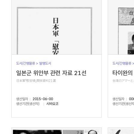
도서/간행물류 > 발행도서
도서/간행물류 
일본군 위안부 관련 자료 21선
타이완의 
日本軍「慰安婦」関係資料21選
台湾のアマーと
생산일자
2015-06-00
생산일자
00
생산기관(생산자)
시바요코
생산기관(생산자