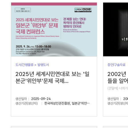
서
수
도서/간행물류 > 발행도서
증언/구술자료
2025년 세계시민연대로 보는 '일
2002년
본군'위안부'문제 국제...
들을 알어
(권말례) 너희가
생산일자
2025-09-24
생산일자
20
생산기관(생산자)
한국여성인권진흥원, 일본군'위안부'문제연구소
생산기관(생산자