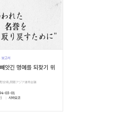
> 보고서
 빼앗긴 명예를 되찾기 위
軍慰安婦」問題アジア連帯会議
94-03-01
)
시바요코