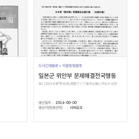
도서/간행물류 > 리플렛/팜플렛
일본군 위안부 문제해결전국행동
第12回日本軍「慰安婦」問題アジア連帯会議に参加する団体から届いた紹介文
생산일자
2014-00-00
생산기관(생산자)
시바요코