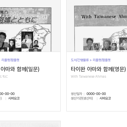
> 리플렛/팜플렛
도서/간행물류 > 리플렛/팜플렛
아마와 함께(일문)
타이완 아마와 함께(영문)
ともに
With Taiwanese Ahmas
00-00-00
생산일자
0000-00-00
)
시바요코
생산기관(생산자)
시바요코