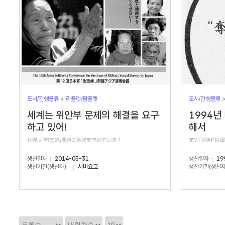
도서/간행물류 > 리플렛/팜플렛
도서/간행물류 
세계는 위안부 문제의 해결을 요구
1994년
하고 있어!
해서
世界は「慰安婦」問題の解決を求めている！
第2回強制「従
생산일자
2014-05-31
생산일자
19
생산기관(생산자)
시바요코
생산기관(생산자
정
정
정