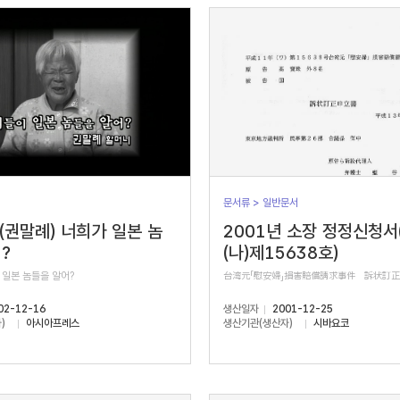
문서류 > 일반문서
 (권말례) 너희가 일본 놈
2001년 소장 정정신청서
?
(나)제15638호)
 일본 놈들을 알어?
台湾元「慰安婦」損害賠償請求事件 訴状訂
02-12-16
생산일자
2001-12-25
)
아시아프레스
생산기관(생산자)
시바요코