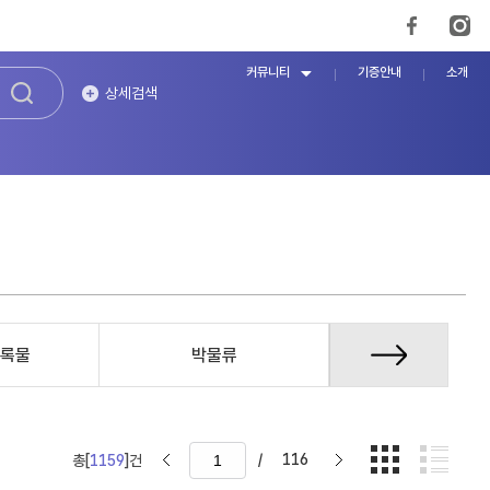
커뮤니티
기증안내
소개
상세검색
록물
박물류
증언/구술자
/
116
총[
1159
]건