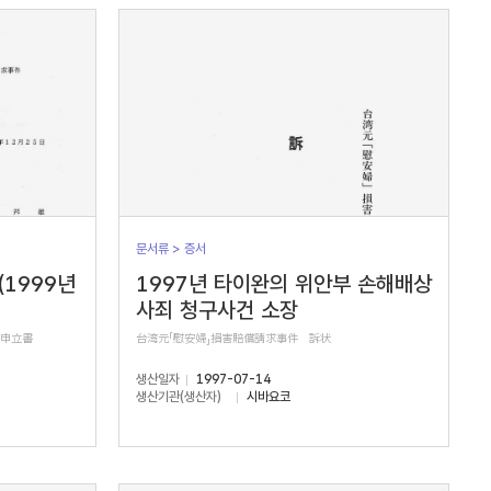
문서류 > 증서
(1999년
1997년 타이완의 위안부 손해배상
사죄 청구사건 소장
正申立書
台湾元「慰安婦」損害賠償請求事件 訴状
생산일자
1997-07-14
생산기관(생산자)
시바요코