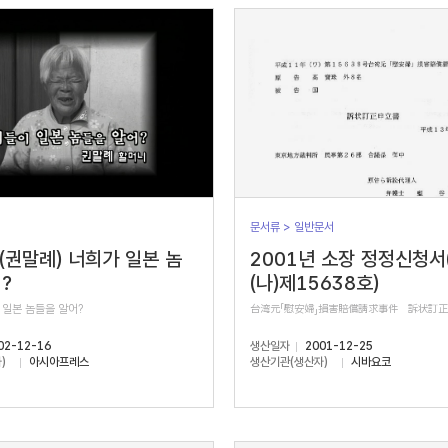
문서류 > 일반문서
 (권말례) 너희가 일본 놈
2001년 소장 정정신청서
?
(나)제15638호)
 일본 놈들을 알어?
台湾元「慰安婦」損害賠償請求事件 訴状訂
02-12-16
생산일자
2001-12-25
)
아시아프레스
생산기관(생산자)
시바요코