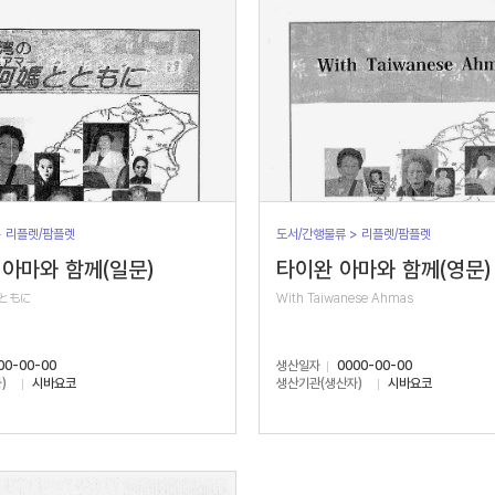
> 리플렛/팜플렛
도서/간행물류 > 리플렛/팜플렛
아마와 함께(일문)
타이완 아마와 함께(영문)
ともに
With Taiwanese Ahmas
00-00-00
생산일자
0000-00-00
)
시바요코
생산기관(생산자)
시바요코