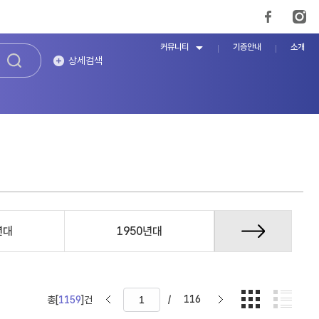
커뮤니티
기증안내
소개
상세검색
년대
1950년대
1960년대
/
116
총[
1159
]건