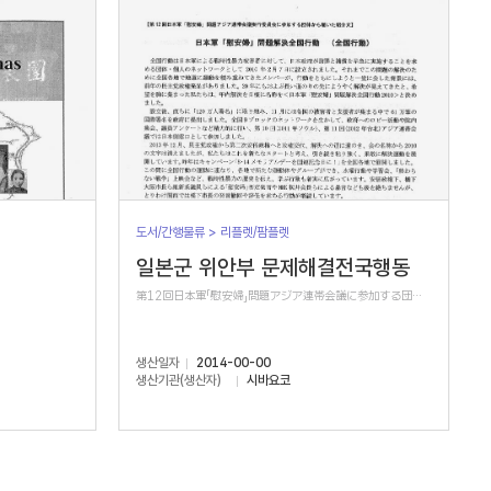
도서/간행물류 > 리플렛/팜플렛
일본군 위안부 문제해결전국행동
第12回日本軍「慰安婦」問題アジア連帯会議に参加する団体から届いた紹介文
생산일자
2014-00-00
생산기관(생산자)
시바요코