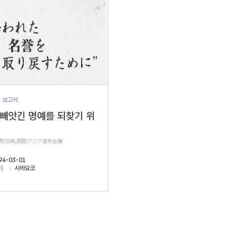
> 보고서
 빼앗긴 명예를 되찾기 위
軍慰安婦」問題アジア連帯会議
94-03-01
)
시바요코