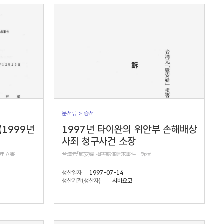
문서류 > 증서
(1999년
1997년 타이완의 위안부 손해배상
사죄 청구사건 소장
正申立書
台湾元「慰安婦」損害賠償請求事件 訴状
생산일자
1997-07-14
생산기관(생산자)
시바요코