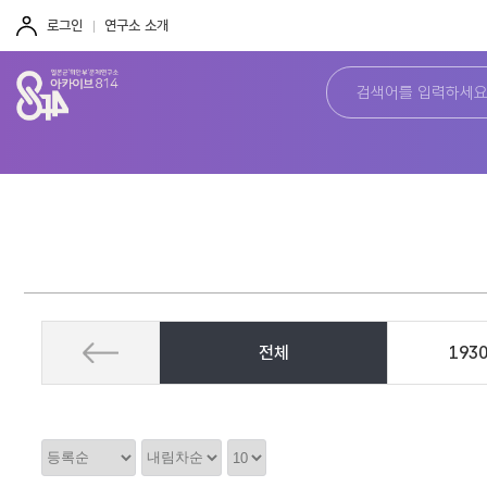
주
본
하
메
문
단
로그인
연구소 소개
뉴
바
바
바
로
로
로
가
가
가
기
기
기
전체
193
정
정
정
렬
렬
렬
순
갯