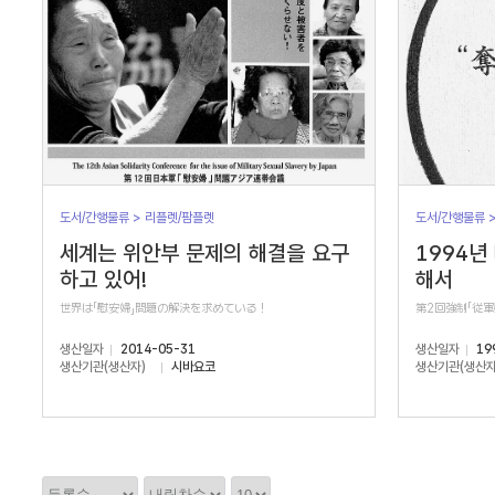
도서/간행물류 > 리플렛/팜플렛
도서/간행물류 
세계는 위안부 문제의 해결을 요구
1994년
하고 있어!
해서
世界は「慰安婦」問題の解決を求めている！
第2回強制「従
생산일자
2014-05-31
생산일자
19
생산기관(생산자)
시바요코
생산기관(생산자
정
정
정