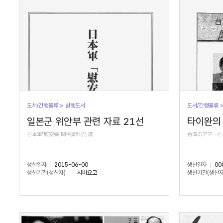
도서/간행물류 > 발행도서
도서/간행물류 
일본군 위안부 관련 자료 21선
타이완의 
日本軍「慰安婦」関係資料21選
台湾のアマーと
생산일자
2015-06-00
생산일자
00
생산기관(생산자)
시바요코
생산기관(생산자