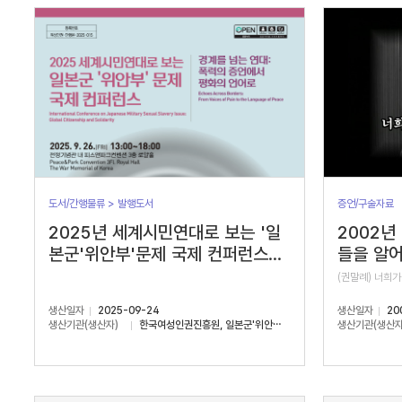
서
수
도서/간행물류 > 발행도서
증언/구술자료
2025년 세계시민연대로 보는 '일
2002년
본군'위안부'문제 국제 컨퍼런스...
들을 알어
(권말례) 너희가
생산일자
2025-09-24
생산일자
20
생산기관(생산자)
한국여성인권진흥원, 일본군'위안부'문제연구소
생산기관(생산자