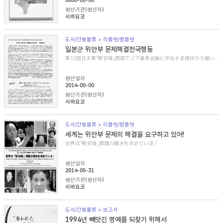
0000-00-00
생산기관(생산자)
시바요코
도서/간행물류 > 리플렛/팜플렛
일본군 위안부 문제해결전국행동
第12回日本軍「慰安婦」問題アジア連帯会議に参加する団体から届いた紹介文
생산일자
2014-00-00
생산기관(생산자)
시바요코
도서/간행물류 > 리플렛/팜플렛
세계는 위안부 문제의 해결을 요구하고 있어!
世界は「慰安婦」問題の解決を求めている！
생산일자
2014-05-31
생산기관(생산자)
시바요코
도서/간행물류 > 보고서
1994년 빼앗긴 명예를 되찾기 위해서