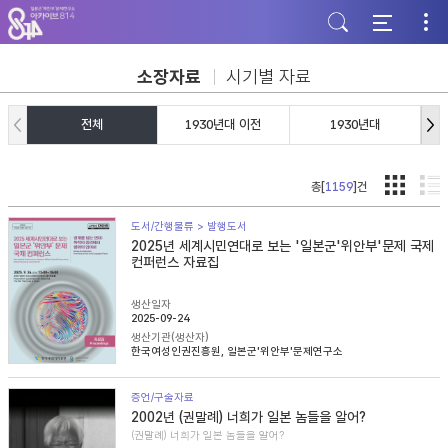
주
본
하
메
문
단
뉴
바
바
바
로
로
로
가
가
소장자료
시기별 자료
가
기
기
기
전체
1930년대 이전
1930년대
총[
1159
]건
도서/간행물류 > 발행도서
2025년 세계시민연대로 보는 '일본군'위안부'문제 국제
컨퍼런스 자료집
생산일자
2025-09-24
생산기관(생산자)
한국여성인권진흥원, 일본군'위안부'문제연구소
증언/구술자료
2002년 (권말례) 너희가 일본 놈들을 알어?
(권말례) 너희가 일본 놈들을 알어?