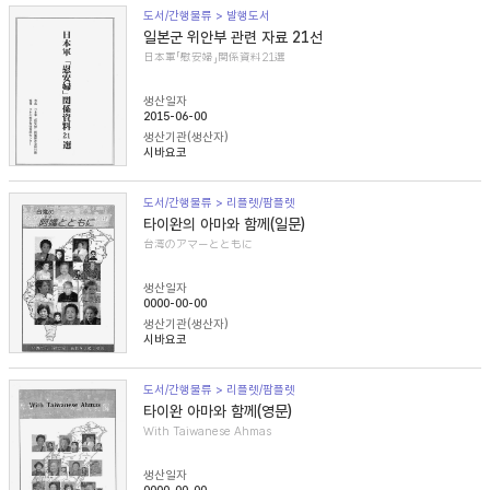
도서/간행물류 > 발행도서
일본군 위안부 관련 자료 21선
日本軍「慰安婦」関係資料21選
생산일자
2015-06-00
생산기관(생산자)
시바요코
도서/간행물류 > 리플렛/팜플렛
타이완의 아마와 함께(일문)
台湾のアマーとともに
생산일자
0000-00-00
생산기관(생산자)
시바요코
도서/간행물류 > 리플렛/팜플렛
타이완 아마와 함께(영문)
With Taiwanese Ahmas
생산일자