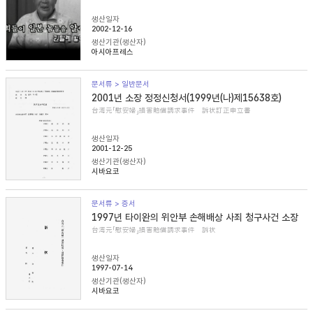
생산일자
2002-12-16
생산기관(생산자)
아시아프레스
문서류 > 일반문서
2001년 소장 정정신청서(1999년(나)제15638호)
台湾元「慰安婦」損害賠償請求事件 訴状訂正申立書
생산일자
2001-12-25
생산기관(생산자)
시바요코
문서류 > 증서
1997년 타이완의 위안부 손해배상 사죄 청구사건 소장
台湾元「慰安婦」損害賠償請求事件 訴状
생산일자
1997-07-14
생산기관(생산자)
시바요코