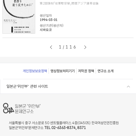
第2回強制「従軍慰安婦」問題アジア連帯会議
생산일자
1994-03-01
생산기관(생산자)
시바요코
1/116
Footer
개인정보보호정책
영상정보처리기기
저작권 정책
연구소 소개
일본군'위안부' 관련 사이트
서울특별시 중구 서소문로 50 센트럴플레이스 4층(04505) 한국여성인권진흥원
일본군‘위안부’문제연구소
TEL 02-6363-8374, 8371