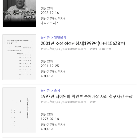
생산일자
2002-12-16
생산기관(생산자)
아시아프레스
문서류 > 일반문서
2001년 소장 정정신청서(1999년(나)제15638호)
台湾元「慰安婦」損害賠償請求事件 訴状訂正申立書
생산일자
2001-12-25
생산기관(생산자)
시바요코
문서류 > 증서
1997년 타이완의 위안부 손해배상 사죄 청구사건 소장
台湾元「慰安婦」損害賠償請求事件 訴状
생산일자
1997-07-14
생산기관(생산자)
시바요코