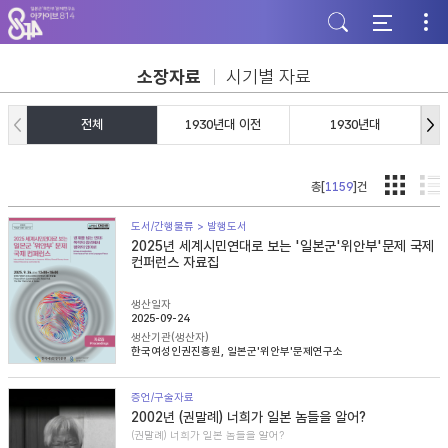
주
본
하
메
문
단
뉴
바
바
바
로
로
로
가
가
소장자료
시기별 자료
가
기
기
기
전체
1930년대 이전
1930년대
총[
1159
]건
도서/간행물류 > 발행도서
2025년 세계시민연대로 보는 '일본군'위안부'문제 국제
컨퍼런스 자료집
생산일자
2025-09-24
생산기관(생산자)
한국여성인권진흥원, 일본군'위안부'문제연구소
증언/구술자료
2002년 (권말례) 너희가 일본 놈들을 알어?
(권말례) 너희가 일본 놈들을 알어?