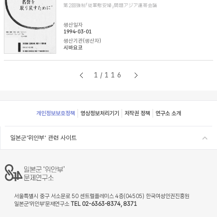
第2回強制「従軍慰安婦」問題アジア連帯会議
생산일자
1994-03-01
생산기관(생산자)
시바요코
1/116
Footer
개인정보보호정책
영상정보처리기기
저작권 정책
연구소 소개
일본군'위안부' 관련 사이트
서울특별시 중구 서소문로 50 센트럴플레이스 4층(04505) 한국여성인권진흥원
일본군‘위안부’문제연구소
TEL 02-6363-8374, 8371