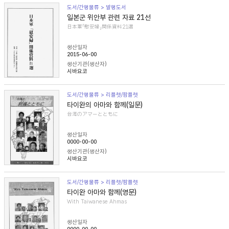
도서/간행물류 > 발행도서
일본군 위안부 관련 자료 21선
日本軍「慰安婦」関係資料21選
생산일자
2015-06-00
생산기관(생산자)
시바요코
도서/간행물류 > 리플렛/팜플렛
타이완의 아마와 함께(일문)
台湾のアマーとともに
생산일자
0000-00-00
생산기관(생산자)
시바요코
도서/간행물류 > 리플렛/팜플렛
타이완 아마와 함께(영문)
With Taiwanese Ahmas
생산일자