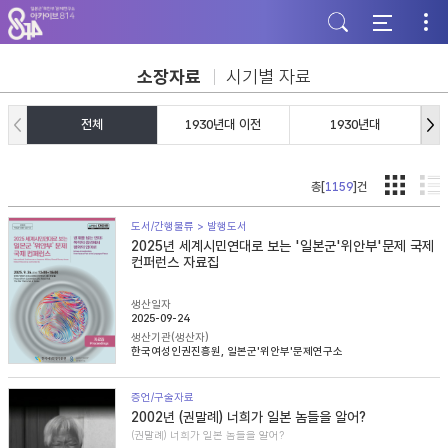
주
본
하
메
문
단
뉴
바
바
바
로
로
로
가
가
소장자료
시기별 자료
가
기
기
기
전체
1930년대 이전
1930년대
총[
1159
]건
도서/간행물류 > 발행도서
2025년 세계시민연대로 보는 '일본군'위안부'문제 국제
컨퍼런스 자료집
생산일자
2025-09-24
생산기관(생산자)
한국여성인권진흥원, 일본군'위안부'문제연구소
증언/구술자료
2002년 (권말례) 너희가 일본 놈들을 알어?
(권말례) 너희가 일본 놈들을 알어?