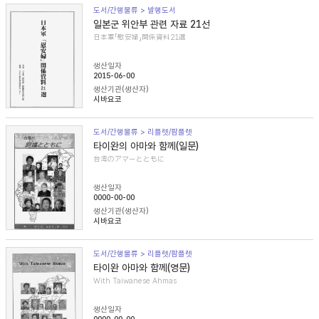
도서/간행물류 > 발행도서
일본군 위안부 관련 자료 21선
日本軍「慰安婦」関係資料21選
생산일자
2015-06-00
생산기관(생산자)
시바요코
도서/간행물류 > 리플렛/팜플렛
타이완의 아마와 함께(일문)
台湾のアマーとともに
생산일자
0000-00-00
생산기관(생산자)
시바요코
도서/간행물류 > 리플렛/팜플렛
타이완 아마와 함께(영문)
With Taiwanese Ahmas
생산일자