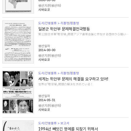
0000-00-00
생산기관(생산자)
시바요코
도서/간행물류 > 리플렛/팜플렛
일본군 위안부 문제해결전국행동
第12回日本軍「慰安婦」問題アジア連帯会議に参加する団体から届いた紹介文
생산일자
2014-00-00
생산기관(생산자)
시바요코
도서/간행물류 > 리플렛/팜플렛
세계는 위안부 문제의 해결을 요구하고 있어!
世界は「慰安婦」問題の解決を求めている！
생산일자
2014-05-31
생산기관(생산자)
시바요코
도서/간행물류 > 보고서
1994년 빼앗긴 명예를 되찾기 위해서