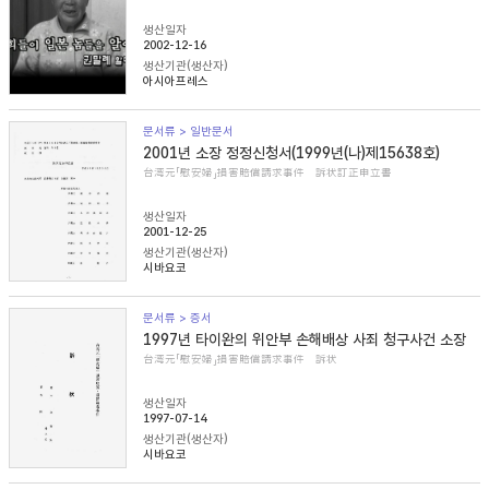
생산일자
2002-12-16
생산기관(생산자)
아시아프레스
문서류 > 일반문서
2001년 소장 정정신청서(1999년(나)제15638호)
台湾元「慰安婦」損害賠償請求事件 訴状訂正申立書
생산일자
2001-12-25
생산기관(생산자)
시바요코
문서류 > 증서
1997년 타이완의 위안부 손해배상 사죄 청구사건 소장
台湾元「慰安婦」損害賠償請求事件 訴状
생산일자
1997-07-14
생산기관(생산자)
시바요코