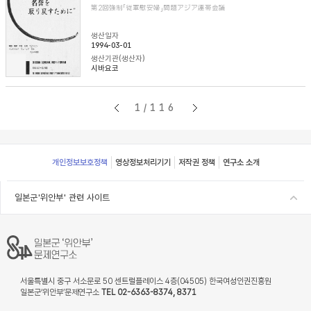
第2回強制「従軍慰安婦」問題アジア連帯会議
생산일자
1994-03-01
생산기관(생산자)
시바요코
1/116
Footer
개인정보보호정책
영상정보처리기기
저작권 정책
연구소 소개
일본군'위안부' 관련 사이트
서울특별시 중구 서소문로 50 센트럴플레이스 4층(04505) 한국여성인권진흥원
일본군‘위안부’문제연구소
TEL 02-6363-8374, 8371