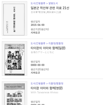
도서/간행물류 > 발행도서
일본군 위안부 관련 자료 21선
日本軍「慰安婦」関係資料21選
생산일자
2015-06-00
생산기관(생산자)
시바요코
도서/간행물류 > 리플렛/팜플렛
타이완의 아마와 함께(일문)
台湾のアマーとともに
생산일자
0000-00-00
생산기관(생산자)
시바요코
도서/간행물류 > 리플렛/팜플렛
타이완 아마와 함께(영문)
With Taiwanese Ahmas
생산일자