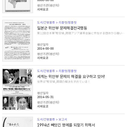
0000-00-00
생산기관(생산자)
시바요코
도서/간행물류 > 리플렛/팜플렛
일본군 위안부 문제해결전국행동
第12回日本軍「慰安婦」問題アジア連帯会議に参加する団体から届いた紹介文
생산일자
2014-00-00
생산기관(생산자)
시바요코
도서/간행물류 > 리플렛/팜플렛
세계는 위안부 문제의 해결을 요구하고 있어!
世界は「慰安婦」問題の解決を求めている！
생산일자
2014-05-31
생산기관(생산자)
시바요코
도서/간행물류 > 보고서
1994년 빼앗긴 명예를 되찾기 위해서