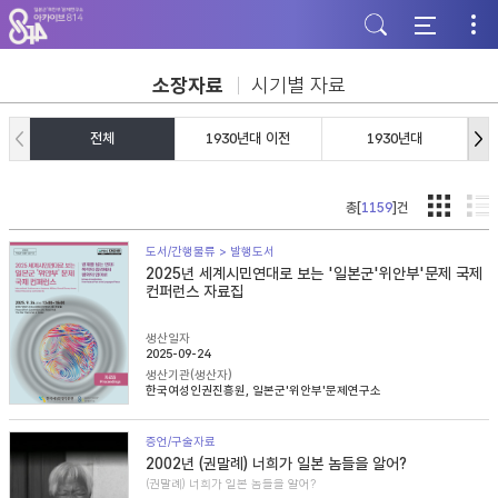
주
본
하
메
문
단
뉴
바
바
바
로
로
로
가
가
소장자료
시기별 자료
가
기
기
기
전체
1930년대 이전
1930년대
총[
1159
]건
도서/간행물류 > 발행도서
2025년 세계시민연대로 보는 '일본군'위안부'문제 국제
컨퍼런스 자료집
생산일자
2025-09-24
생산기관(생산자)
한국여성인권진흥원, 일본군'위안부'문제연구소
증언/구술자료
2002년 (권말례) 너희가 일본 놈들을 알어?
(권말례) 너희가 일본 놈들을 알어?