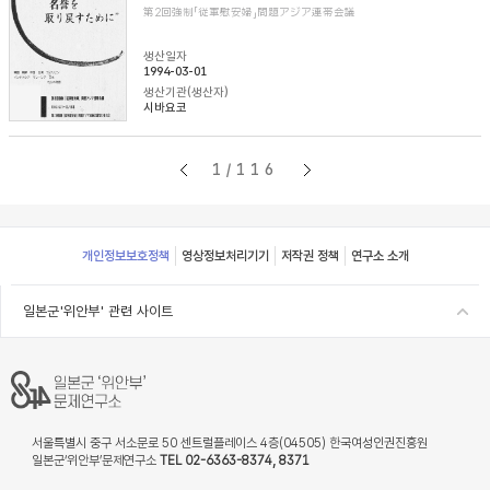
第2回強制「従軍慰安婦」問題アジア連帯会議
생산일자
1994-03-01
생산기관(생산자)
시바요코
1/116
Footer
개인정보보호정책
영상정보처리기기
저작권 정책
연구소 소개
일본군'위안부' 관련 사이트
서울특별시 중구 서소문로 50 센트럴플레이스 4층(04505) 한국여성인권진흥원
일본군‘위안부’문제연구소
TEL 02-6363-8374, 8371