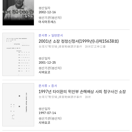
생산일자
2002-12-16
생산기관(생산자)
아시아프레스
문서류 > 일반문서
2001년 소장 정정신청서(1999년(나)제15638호)
台湾元「慰安婦」損害賠償請求事件 訴状訂正申立書
생산일자
2001-12-25
생산기관(생산자)
시바요코
문서류 > 증서
1997년 타이완의 위안부 손해배상 사죄 청구사건 소장
台湾元「慰安婦」損害賠償請求事件 訴状
생산일자
1997-07-14
생산기관(생산자)
시바요코