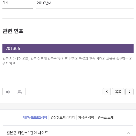
시기
2010년대
관련 연표
201306
일본 시마네현 의회, 일본 정부에 일본군 '위안부' 문제의 해결과 후속 세대의 교육을 촉구하는 의
견서 채택
목록
Footer
개인정보보호정책
영상정보처리기기
저작권 정책
연구소 소개
일본군'위안부' 관련 사이트