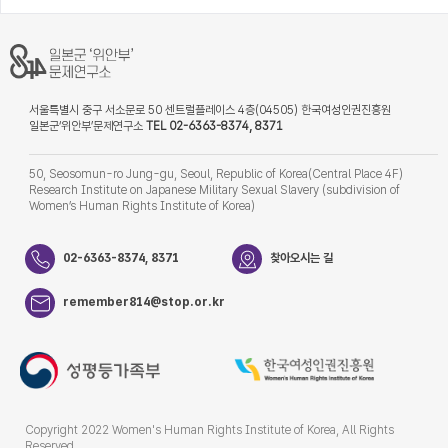
서울특별시 중구 서소문로 50 센트럴플레이스 4층(04505) 한국여성인권진흥원
일본군‘위안부’문제연구소
TEL 02-6363-8374, 8371
50, Seosomun-ro Jung-gu, Seoul, Republic of Korea(Central Place 4F)
Research Institute on Japanese Military Sexual Slavery (subdivision of
Women’s Human Rights Institute of Korea)
02-6363-8374, 8371
찾아오시는 길
remember814@stop.or.kr
Copyright 2022 Women's Human Rights Institute of Korea, All Rights
Reserved