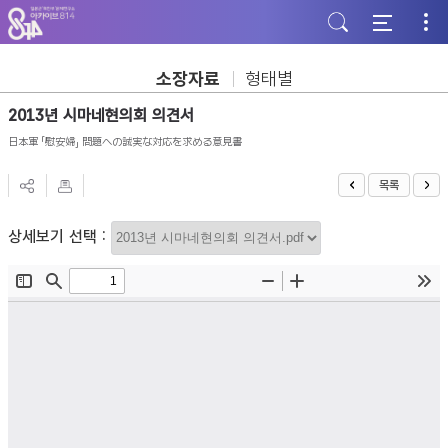
주
본
하
메
문
단
뉴
바
바
바
로
로
로
가
가
소장자료
형태별
가
기
기
기
2013년 시마네현의회 의견서
日本軍 「慰安婦」 問題への誠実な対応を求める意見書
목록
상세보기 선택 :