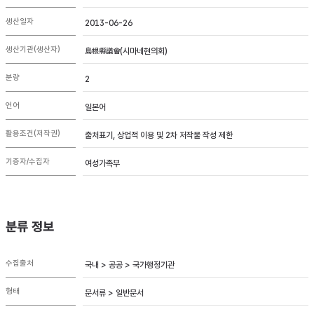
생산일자
2013-06-26
생산기관(생산자)
島根縣議會(시마네현의회)
분량
2
언어
일본어
활용조건(저작권)
출처표기, 상업적 이용 및 2차 저작물 작성 제한
기증자/수집자
여성가족부
분류 정보
수집출처
국내 > 공공 > 국가행정기관
형태
문서류 > 일반문서