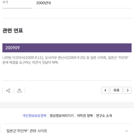
시기
2000년대
관련 연표
200909
나라현 이코마시(2009.9.11), 오사카부 센난시(2009.9.25) 등 일본 시의회, 일본군 '위안부'
문제 해결을 요구하는 의견서 잇달아 채택.
목록
Footer
개인정보보호정책
영상정보처리기기
저작권 정책
연구소 소개
일본군'위안부' 관련 사이트