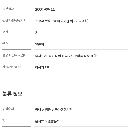
생산일자
2009-09-11
생산기관(생산자)
奈良県 生駒市議會(나라현 이코마시의회)
분량
2
언어
일본어
활용조건(저작권)
출처표기, 상업적 이용 및 2차 저작물 작성 제한
기증자/수집자
여성가족부
분류 정보
수집출처
국내 > 공공 > 국가행정기관
형태
문서류 > 일반문서