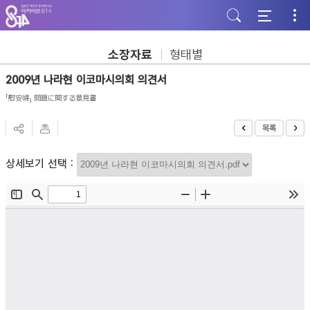
주
본
하
메
문
단
뉴
바
바
바
로
로
로
가
가
소장자료
형태별
가
기
기
기
2009년 나라현 이코마시의회 의견서
「慰安婦」 問題に関する意見書
목록
상세보기 선택 :