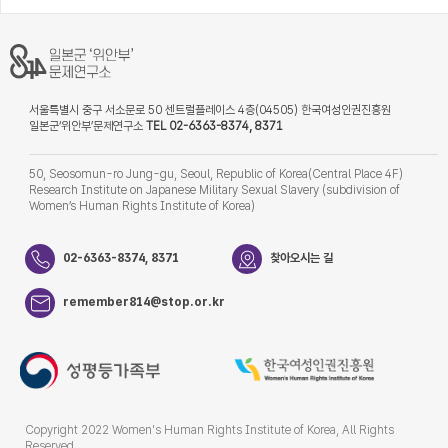
서울특별시 중구 서소문로 50 센트럴플레이스 4층(04505) 한국여성인권진흥원
일본군‘위안부’문제연구소
TEL 02-6363-8374, 8371
50, Seosomun-ro Jung-gu, Seoul, Republic of Korea(Central Place 4F)
Research Institute on Japanese Military Sexual Slavery (subdivision of
Women’s Human Rights Institute of Korea)
02-6363-8374, 8371
찾아오시는 길
remember814@stop.or.kr
Copyright 2022 Women's Human Rights Institute of Korea, All Rights
Reserved