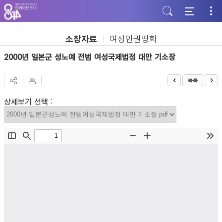
주
본
하
메
문
단
뉴
바
바
바
로
로
로
가
가
소장자료
여성인권평화
가
기
기
기
2000년 일본군 성노예 전범 여성국제법정 대만 기소장
목록
상세보기 선택 :