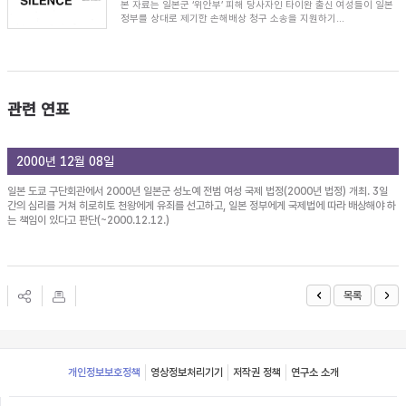
본 자료는 일본군 ‘위안부’ 피해 당사자인 타이완 출신 여성들이 일본
정부를 상대로 제기한 손해배상 청구 소송을 지원하기...
관련 연표
2000년 12월 08일
일본 도쿄 구단회관에서 2000년 일본군 성노예 전범 여성 국제 법정(2000년 법정) 개최. 3일
간의 심리를 거쳐 히로히토 천왕에게 유죄를 선고하고, 일본 정부에게 국제법에 따라 배상해야 하
는 책임이 있다고 판단(~2000.12.12.)
목록
Footer
개인정보보호정책
영상정보처리기기
저작권 정책
연구소 소개