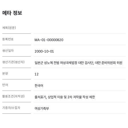
메타 정보
제목(원문)
등록번호
MA-01-00000820
생산일자
2000-10-01
생산기관(생산자)
일본군 성노예 전범 여성국제법정 대만 검사단, 대만 준비위원회 위원
분량
12
언어
한국어
활용조건(저작권)
출처표기, 상업적 이용 및 2차 저작물 작성 제한
기증자/수집자
여성가족부