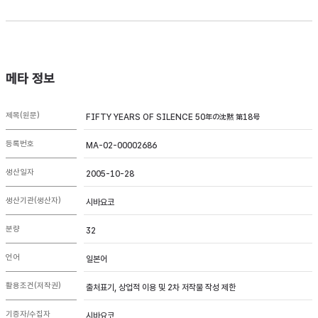
메타 정보
제목(원문)
FIFTY YEARS OF SILENCE 50年の沈黙 第18号
등록번호
MA-02-00002686
생산일자
2005-10-28
생산기관(생산자)
시바요코
분량
32
언어
일본어
활용조건(저작권)
출처표기, 상업적 이용 및 2차 저작물 작성 제한
기증자/수집자
시바요코