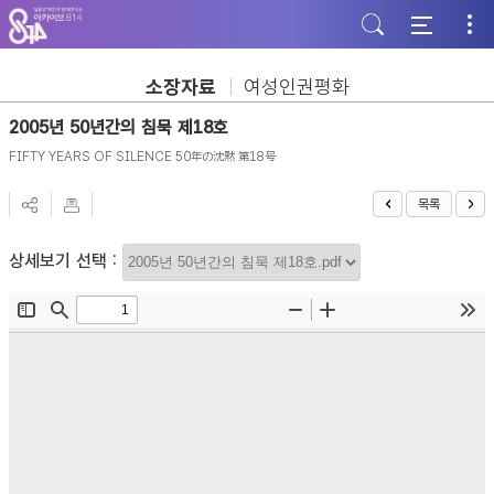
주
본
하
메
문
단
뉴
바
바
바
로
로
로
가
가
소장자료
여성인권평화
가
기
기
기
2005년 50년간의 침묵 제18호
FIFTY YEARS OF SILENCE 50年の沈黙 第18号
목록
상세보기 선택 :