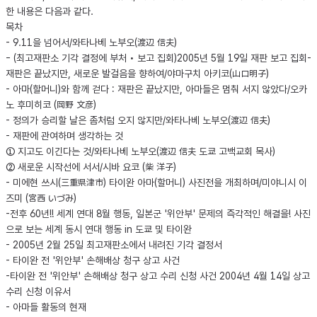
한 내용은 다음과 같다.
목차
- 9.11을 넘어서/와타나베 노부오(渡辺 信夫)
- (최고재판소 기각 결정에 부처 • 보고 집회)2005년 5월 19일 재판 보고 집회-
재판은 끝났지만, 새로운 발걸음을 향하여/야마구치 아키코(山口明子)
- 아마(할머니)와 함께 걷다 : 재판은 끝났지만, 아마들은 멈춰 서지 않았다/오카
노 후미히코 (岡野 文彦)
- 정의가 승리할 날은 좀처럼 오지 않지만/와타나베 노부오(渡辺 信夫)
- 재판에 관여하며 생각하는 것
① 지고도 이긴다는 것/와타나베 노부오(渡辺 信夫 도쿄 고백교회 목사)
② 새로운 시작선에 서서/시바 요코 (柴 洋子)
- 미에현 쓰시(三重県津市) 타이완 아마(할머니) 사진전을 개최하며/미야니시 이
즈미 (宮西 いづみ)
-전후 60년!! 세계 연대 8월 행동, 일본군 '위안부' 문제의 즉각적인 해결을! 사진
으로 보는 세계 동시 연대 행동 in 도쿄 및 타이완
- 2005년 2월 25일 최고재판소에서 내려진 기각 결정서
- 타이완 전 '위안부' 손해배상 청구 상고 사건
-타이완 전 '위안부' 손해배상 청구 상고 수리 신청 사건 2004년 4월 14일 상고
수리 신청 이유서
- 아마들 활동의 현재