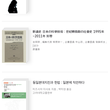
新通史 日本の科學技術 : 世紀轉換期の社會史 1995年
~2011年 別卷
吉岡齊 ; 編集代表 塚原修一 ; 企畵委員 中山茂 ; 企畵委員 後藤邦夫 ;
[ほか
原書房
동일본대지진과 헌법 : 일본에 직언하다
미즈시마 아사호 지음 ; 박미현 옮김
고려대학교출판부