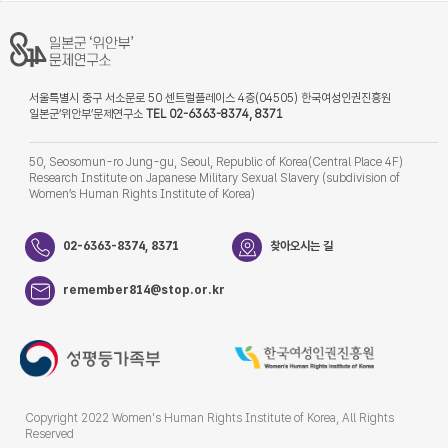
서울특별시 중구 서소문로 50 센트럴플레이스 4층(04505) 한국여성인권진흥원
일본군‘위안부’문제연구소
TEL 02-6363-8374, 8371
50, Seosomun-ro Jung-gu, Seoul, Republic of Korea(Central Place 4F)
Research Institute on Japanese Military Sexual Slavery (subdivision of
Women’s Human Rights Institute of Korea)
02-6363-8374, 8371
찾아오시는 길
remember814@stop.or.kr
Copyright 2022 Women's Human Rights Institute of Korea, All Rights
Reserved