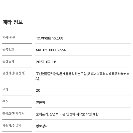
메타 정보
제목(원문)
ミリネ通信 no.108
등록번호
MA-02-00002664
생산일자
2023-03-18
생산기관(생산자)
조선인종군위안부문제를생각하는모임(朝鮮人従軍慰安婦問題を考える
会)
분량
20
언어
일본어
활용조건(저작권)
출처표기, 상업적 이용 및 2차 저작물 작성 제한
기증자/수집자
황보강자