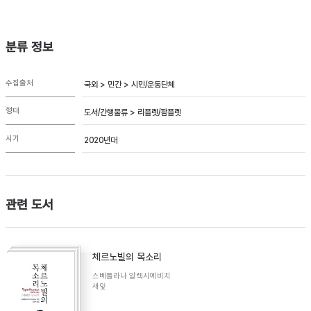
분류 정보
수집출처
국외 > 민간 > 시민/운동단체
형태
도서/간행물류 > 리플렛/팜플렛
시기
2020년대
관련 도서
체르노빌의 목소리
스베틀라나 알렉시예비치
새잎