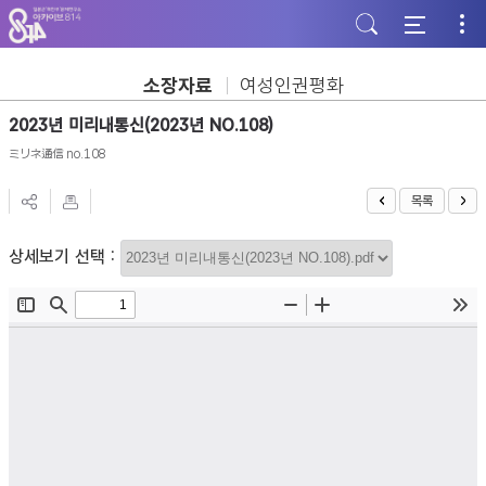
주
본
하
메
문
단
뉴
바
바
바
로
로
로
가
가
소장자료
여성인권평화
가
기
기
기
2023년 미리내통신(2023년 NO.108)
ミリネ通信 no.108
목록
상세보기 선택 :