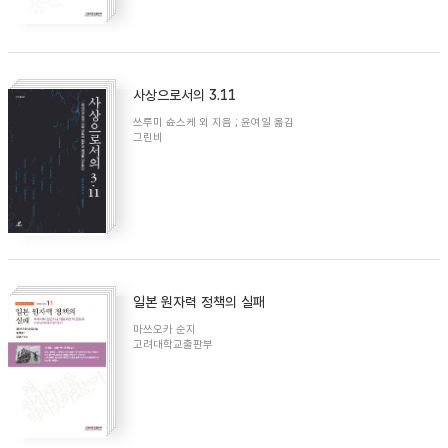
사상으로서의 3.11
쓰루미 슌스케 외 지음 ; 윤여일 옮김
그린비
일본 원자력 정책의 실패
마쓰오카 순지
고려대학교출판부