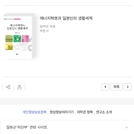
에너지혁명과 일본인의 생활세계
임채성 엮음
박문사
목록
Footer
개인정보보호정책
영상정보처리기기
저작권 정책
연구소 소개
일본군'위안부' 관련 사이트