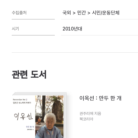
국외 > 민간 > 시민/운동단체
수집출처
2010년대
시기
관련 도서
이옥선 : 만두 한 개
권주리애 지음
북코리아