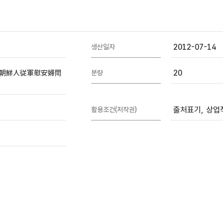
2012-07-14
생산일자
朝鮮人従軍慰安婦問
20
분량
출처표기, 상업적
활용조건(저작권)