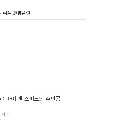
> 리플렛/팜플렛
 : 아이 캔 스피크의 주인공
 지음
아