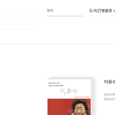
도서/간행물류 
형태
이용수
권주리애
북코리