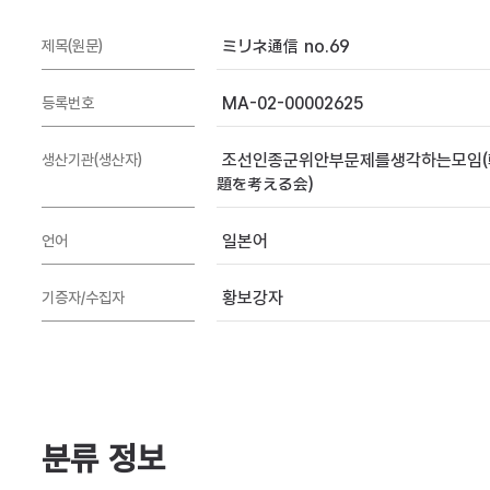
ミリネ通信 no.69
제목(원문)
MA-02-00002625
등록번호
조선인종군위안부문제를생각하는모임(
생산기관(생산자)
題を考える会)
일본어
언어
황보강자
기증자/수집자
분류 정보