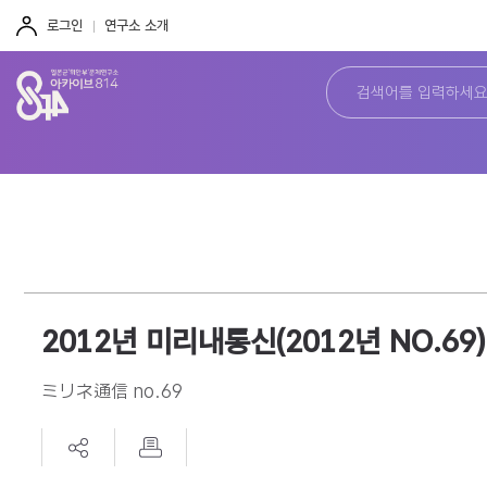
주
본
하
메
문
단
로그인
연구소 소개
뉴
바
바
바
로
로
로
가
가
가
기
기
기
2012년 미리내통신(2012년 NO.69)
ミリネ通信 no.69