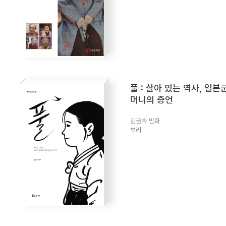
풀 : 살아 있는 역사, 일본
머니의 증언
김금숙 만화
보리