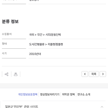
분류 정보
수집출처
국외 > 민간 > 시민/운동단체
형태
도서/간행물류 > 리플렛/팜플렛
시기
2010년대
목록
Footer
개인정보보호정책
영상정보처리기기
저작권 정책
연구소 소개
일본군'위안부' 관련 사이트