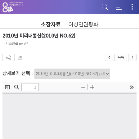
주
본
하
메
문
단
뉴
바
바
바
로
로
로
가
가
소장자료
여성인권평화
가
기
기
기
2010년 미리내통신(2010년 NO.62)
ミリネ通信 no.62
목록
상세보기 선택 :