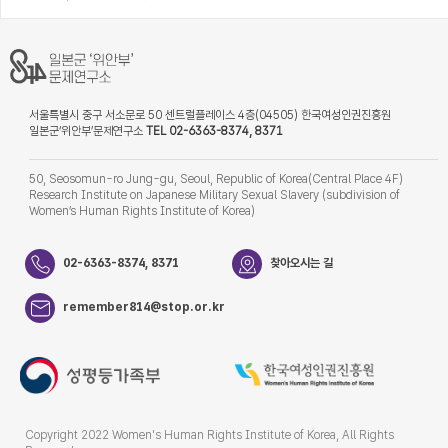
서울특별시 중구 서소문로 50 센트럴플레이스 4층(04505) 한국여성인권진흥원
일본군‘위안부’문제연구소
TEL 02-6363-8374, 8371
50, Seosomun-ro Jung-gu, Seoul, Republic of Korea(Central Place 4F)
Research Institute on Japanese Military Sexual Slavery (subdivision of
Women’s Human Rights Institute of Korea)
02-6363-8374, 8371
찾아오시는 길
remember814@stop.or.kr
Copyright 2022 Women's Human Rights Institute of Korea, All Rights