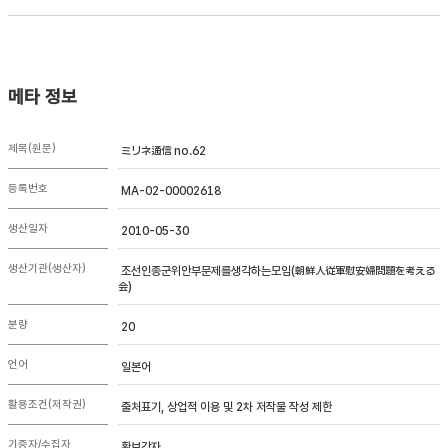
메타 정보
제목(원문)
ミリネ通信 no.62
등록번호
MA-02-00002618
생산일자
2010-05-30
생산기관(생산자)
조선인종군위안부문제를생각하는모임(朝鮮人従軍慰安婦問題を考える
会)
분량
20
언어
일본어
활용조건(저작권)
출처표기, 상업적 이용 및 2차 저작물 작성 제한
기증자/수집자
황보강자