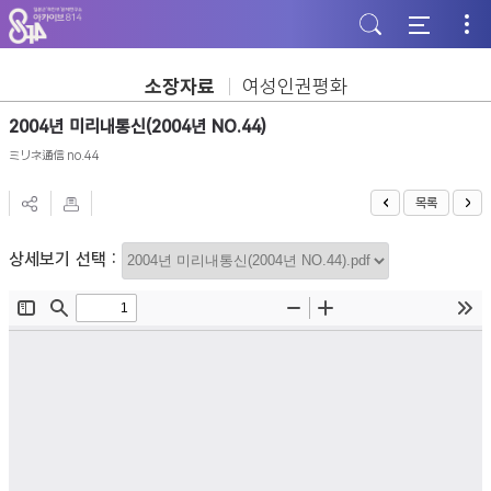
주
본
하
메
문
단
뉴
바
바
바
로
로
로
가
가
소장자료
여성인권평화
가
기
기
기
2004년 미리내통신(2004년 NO.44)
ミリネ通信 no.44
목록
상세보기 선택 :