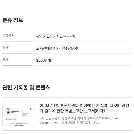
분류 정보
수집출처
국외 > 민간 > 시민/운동단체
형태
도서/간행물류 > 리플렛/팜플렛
시기
2000년대
관련 기록물 및 콘텐츠
2003년 UN 인권위원회 여성에 대한 폭력, 그것의 원인
과 결과에 관한 특별보고관 보고서(라디카...
UN 인권위원회 특별보고관 라디카 쿠마라스와미(Radhika
Coomaraswamy)가 2003년 2월 27일 UN...