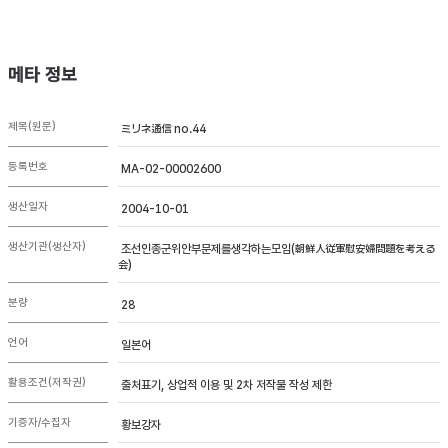
메타 정보
제목(원문)
ミリネ通信 no.44
등록번호
MA-02-00002600
생산일자
2004-10-01
생산기관(생산자)
조선인종군위안부문제를생각하는모임(朝鮮人従軍慰安婦問題を考える
会)
분량
28
언어
일본어
활용조건(저작권)
출처표기, 상업적 이용 및 2차 저작물 작성 제한
기증자/수집자
황보강자