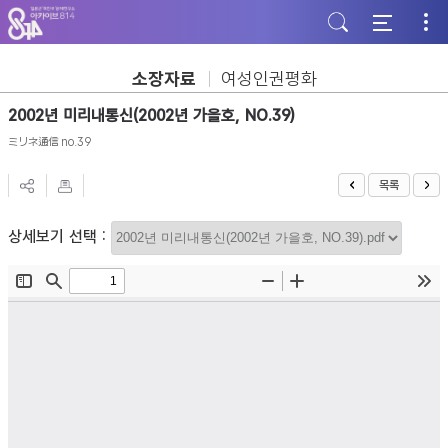
주
본
하
메
문
단
뉴
바
바
바
로
로
로
가
가
소장자료
여성인권평화
가
기
기
기
2002년 미리내통신(2002년 가을호, NO.39)
ミリネ通信 no.39
목록
상세보기 선택 :