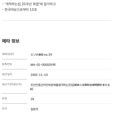
- ‘개척하는집 20주년 회합’에 참가하고
- 한국여성으로부터 10호
메타 정보
제목(원문)
ミリネ通信 no.39
등록번호
MA-02-00002595
생산일자
2002-11-10
생산기관(생산자)
조선인종군위안부문제를생각하는모임(朝鮮人従軍慰安婦問題を考える
会)
분량
28
언어
일본어