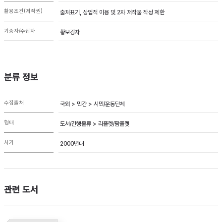
활용조건(저작권)
출처표기, 상업적 이용 및 2차 저작물 작성 제한
기증자/수집자
황보강자
분류 정보
수집출처
국외 > 민간 > 시민/운동단체
형태
도서/간행물류 > 리플렛/팜플렛
시기
2000년대
관련 도서