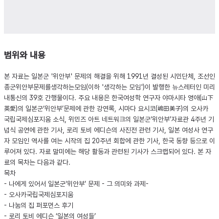
범위와 내용
본 자료는 일본군 '위안부' 문제의 해결을 위해 1991년 결성된 시민단체, 조선인
종군위안부문제를생각하는모임(이하 '생각하는 모임')이 발행한 뉴스레터인 미리
내통신의 39호 간행물이다. 주요 내용은 한국여성학 연구자 야마시타 영애(山下
英愛)의 일본군‘위안부’문제에 관한 강연록, 시마다 요시코(嶋田美子)의 오사카
국립국제심포지움 소식, 위민즈 아트 네트워크의 일본군‘위안부’자료관 4주년 기
념식 공연에 관한 기사, 로리 토비 에디슨의 사진전 관련 기사, 일본 여성사 연구
자 모임인 역사를 여는 시작의 집 20주년 회합에 관한 기사, 한국 동향 등으로 이
루어져 있다. 자료 말미에는 해당 활동과 관련된 기사가 스크랩되어 있다. 본 자
료의 목차는 다음과 같다.
목차
- 나에게 있어서 일본군‘위안부’ 문제 - 그 의미와 과제-
- 오사카국립국제심포지움
- 나눔의 집 퍼포먼스 후기
- 로리 토비 에디슨 ‘일본의 여성들’