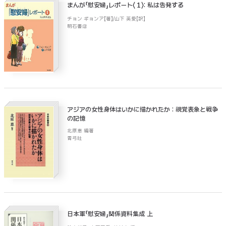
まんが「慰安婦」レポート〈１〉: 私は告発する
チョン ギョンア【著】/山下 英愛【訳】
明石書店
アジアの女性身体はいかに描かれたか : 視覚表象と戦争
の記憶
北原恵 編著
青弓社
日本軍「慰安婦」関係資料集成 上