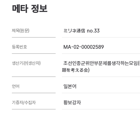
메타 정보
ミリネ通信 no.33
제목(원문)
MA-02-00002589
등록번호
조선인종군위안부문제를생각하는모임(
생산기관(생산자)
題を考える会)
일본어
언어
황보강자
기증자/수집자