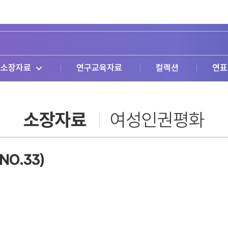
소장자료
연구교육자료
컬렉션
연표
소장자료
여성인권평화
NO.33)