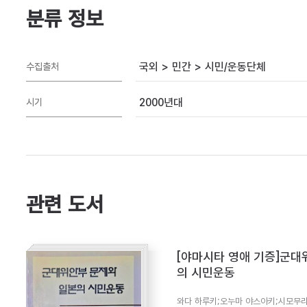
분류 정보
국외 > 민간 > 시민/운동단체
수집출처
2000년대
시기
관련 도서
[야마시타 영애 기증]군대
의 시민운동
와다 하루키;오누마 야스아키;시모무라