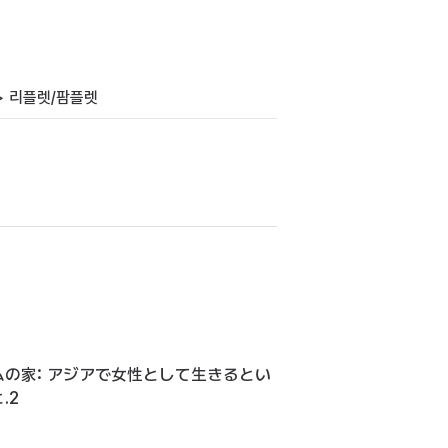
> 리플렛/팜플렛
ムの家: アジアで女性として生きるとい
.2