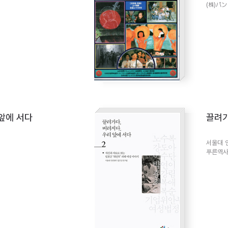
(株)パ
 앞에 서다
끌려가
서울대 
푸른역