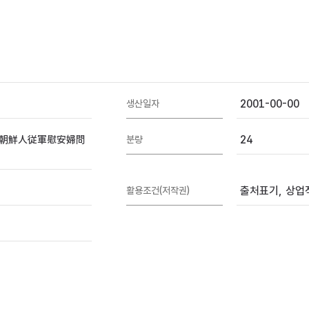
2001-00-00
생산일자
朝鮮人従軍慰安婦問
24
분량
출처표기, 상업적
활용조건(저작권)