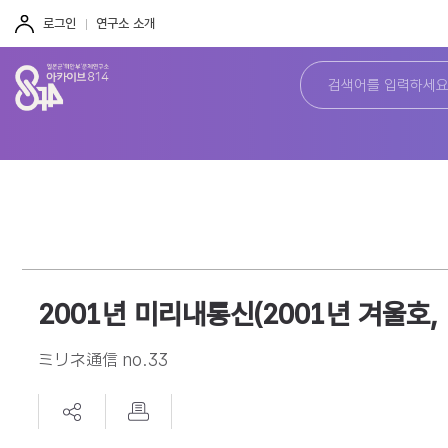
주
본
하
메
문
단
로그인
연구소 소개
뉴
바
바
바
로
로
로
가
가
가
기
기
기
2001년 미리내통신(2001년 겨울호, 
ミリネ通信 no.33