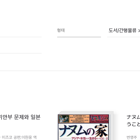
도서/간행물류 
형태
위안부 문제와 일본
ナヌ
うこと
 미츠코 공편;이원웅 역
변영주