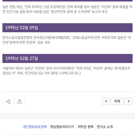
일본 연립 여당, '전후 50주년 기념 프로젝트팀' 전체 회의를 열어 일본군 '위안부' 문제 해결을 위
한 민간기금 설립 등의 내용을 담은 '종군위안부 문제 등 소위원회' 보고서 추인
1995년 02월 09일
한국노동조합총연맹과 한국정신대문제대책협의회, '강제노동금지에 관한 국제조약과 일본군 '위
안부'문제에 관한 토론회' 공동 개최
1995년 02월 27일
서울에서 제3차 일본군 '위안부' 문제 아시아연대회의 "전후 50년, '위안부' 문제는 왜 해결되지
않았는가" 개최. 민간위로기금 거부 결의(~1995.03.01.)
목록
Footer
개인정보보호정책
영상정보처리기기
저작권 정책
연구소 소개