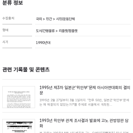
분류 정보
수집출처
국외 > 민간 > 시민/운동단체
형태
도서/간행물류 > 리플렛/팜플렛
시기
1990년대
관련 기록물 및 콘텐츠
1995년 제3차 일본군'위안부'문제 아시아연대회의 결의
문
1995년 2월 27일부터 3월 1일까지 "전후 50년, 일본군'위안부'문제
는 왜 해결되지 않았는가?"를 주제로 서울에서 개최된...
1993년 위안부 관계 조사결과 발표에 고노 관방장관 담
화