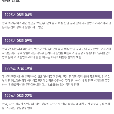
관련 연표
1993년 08월 04일
한국 외무부 아주국장, 일본군 '위안부' 문제를 더 이상 한일 양국 간의 외교현안으로 제기하지 않
는다는 것이 정부의 방침이라고 발언
1993년 08월 09일
한국정신대문제대책협의회, 일본군 '위안부' 문제를 더 이상 한일 양국 간의 외교현안으로 제기하
지 않는 것이 정부 방침이라는 외무부 관계자의 발언을 비판하며 김영삼 대통령에게 '강제종군위
안부 문제 외교 현안으로서의 종결' 이라는 제목의 대정부 질의서 제출
1994년 07월 18일
'일본의 전쟁책임을 분명히하는 모임'을 비롯한 한국, 일본, 필리핀 등의 40개 민간단체, 일본 정
부가 전후보상을 위해 아시아교류센터 설립을 추진하는 것에 반대하며 계획 전면 백지화를 촉구
하는 '긴급요망서'를 무라야마 도미이치(村山富市) 일본 총리에 전달
1994년 08월 22일
한국, 일본, 필리핀 시민단체, 일본 정부에 일본군 '위안부' 피해자에 대한 민간 위로금 구상 철회
를 요구하는 공동성명 발표