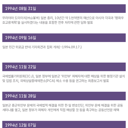
1994년 08월 31일
무라야마 도미이치(村山富市) 일본 총리, 10년간 약 1천억엔의 예산으로 아시아 각국과 '평화우
호교류계획'을 실시하겠다는 내용을 포함한 전후 처리에 관한 담화 발표
1994년 09월 16일
일본 민간 위로금 반대 기자회견과 집회 개최(~1994.09.17.)
1994년 11월 22일
국제법률가위원회(ICJ), 일본 정부에 일본군 '위안부' 피해자에 대한 배상을 위한 행정기관 설치
및 입법 조치, 국제상설중재재판소(PCA) 제소 수용 등을 권고하는 최종보고서 발표
1994년 11월 28일
일본군 종군위안부 문제의 국제법적 해결을 위한 한·일 변호인단, 위안부 문제 해결을 위한 공동
세미나를 열고, 일본 정부가 피해자 개인에게 직접 배상할 것 등을 촉구하는 공동선언문 채택
1994년 12월 07일