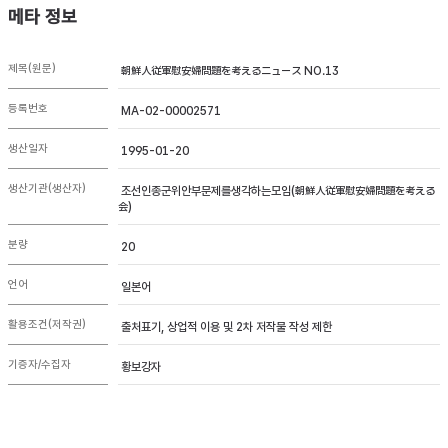
메타 정보
제목(원문)
朝鮮人従軍慰安婦問題を考えるニュース NO.13
등록번호
MA-02-00002571
생산일자
1995-01-20
생산기관(생산자)
조선인종군위안부문제를생각하는모임(朝鮮人従軍慰安婦問題を考える
会)
분량
20
언어
일본어
활용조건(저작권)
출처표기, 상업적 이용 및 2차 저작물 작성 제한
기증자/수집자
황보강자