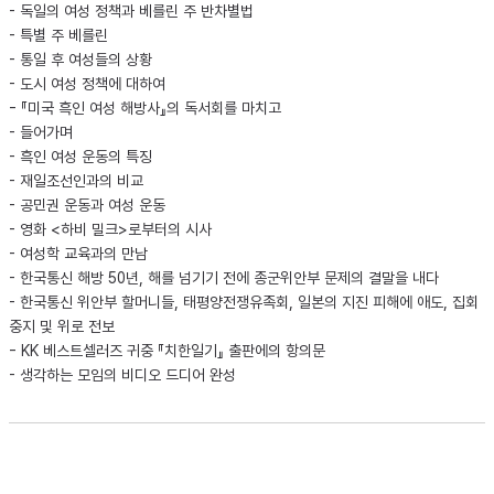
- 독일의 여성 정책과 베를린 주 반차별법
- 특별 주 베를린
- 통일 후 여성들의 상황
- 도시 여성 정책에 대하여
- 『미국 흑인 여성 해방사』의 독서회를 마치고
- 들어가며
- 흑인 여성 운동의 특징
- 재일조선인과의 비교
- 공민권 운동과 여성 운동
- 영화 <하비 밀크>로부터의 시사
- 여성학 교육과의 만남
- 한국통신 해방 50년, 해를 넘기기 전에 종군위안부 문제의 결말을 내다
- 한국통신 위안부 할머니들, 태평양전쟁유족회, 일본의 지진 피해에 애도, 집회
중지 및 위로 전보
- KK 베스트셀러즈 귀중 『치한일기』 출판에의 항의문
- 생각하는 모임의 비디오 드디어 완성