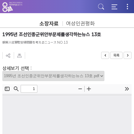
주
본
하
메
문
단
뉴
바
바
바
로
로
로
가
가
소장자료
여성인권평화
가
기
기
기
1995년 조선인종군위안부문제를생각하는뉴스 13호
朝鮮人従軍慰安婦問題を考えるニュース NO.13
목록
상세보기 선택 :