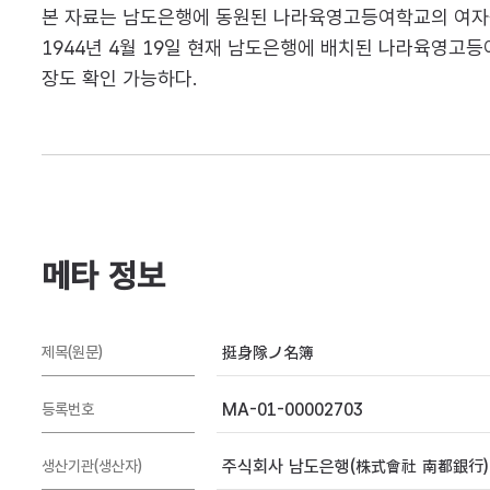
본 자료는 남도은행에 동원된 나라육영고등여학교의 여자근
1944년 4월 19일 현재 남도은행에 배치된 나라육영고등
장도 확인 가능하다.
메타 정보
挺身隊ノ名簿
제목(원문)
MA-01-00002703
등록번호
주식회사 남도은행(株式會社 南都銀行)
생산기관(생산자)