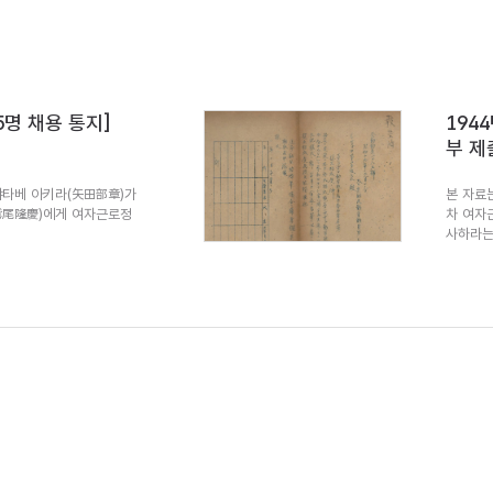
5명 채용 통지]
194
부 제
야타베 아키라(矢田部章)가
본 자료
鷲尾隆慶)에게 여자근로정
차 여자
사하라는