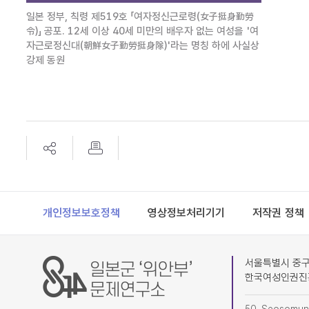
일본 정부, 칙령 제519호 「여자정신근로령(女子挺身勤勞
令)」 공포. 12세 이상 40세 미만의 배우자 없는 여성을 '여
자근로정신대(朝鮮女子勤勞挺身隊)'라는 명칭 하에 사실상
강제 동원
Footer
개인정보보호정책
영상정보처리기기
저작권 정책
서울특별시 중구 
한국여성인권진