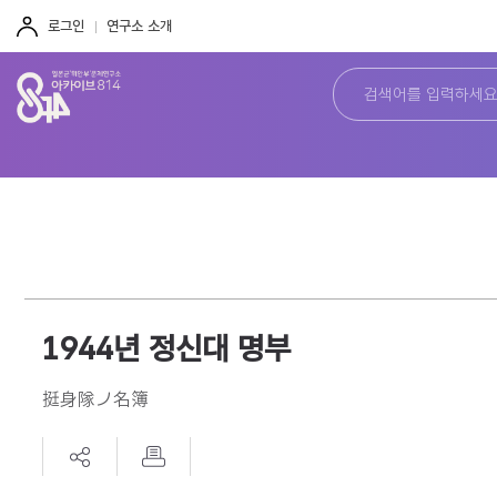
주
본
하
메
문
단
로그인
연구소 소개
뉴
바
바
바
로
로
로
가
가
가
기
기
기
1944년 정신대 명부
挺身隊ノ名簿