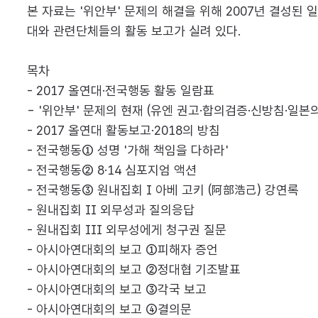
본 자료는 '위안부' 문제의 해결을 위해 2007년 결성된
대와 관련단체들의 활동 보고가 실려 있다.
목차
- 2017 올연대·전국행동 활동 일람표
- '위안부' 문제의 현재 (유엔 권고·합의검증·신방침·일본의
- 2017 올연대 활동보고·2018의 방침
- 전국행동① 성명 '가해 책임을 다하라'
- 전국행동② 8·14 심포지엄 액션
- 전국행동③ 원내집회 I 아베 고키 (阿部浩己) 강연록
- 원내집회 II 외무성과 질의응답
- 원내집회 III 외무성에게 청구권 질문
- 아시아연대회의 보고 ①피해자 증언
- 아시아연대회의 보고 ②정대협 기조발표
- 아시아연대회의 보고 ③각국 보고
- 아시아연대회의 보고 ④결의문