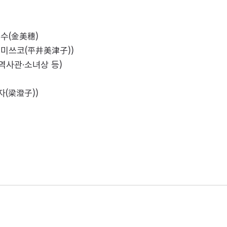
미수(金美穗)
 미쓰코(平井美津子))
역사관·소녀상 등)
(梁澄子))