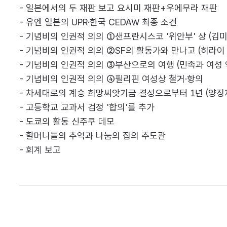
- 일본에서의 두 재판 보고 요시미 재판+우에무라 재판
- 유엔 일본의 UPR·한국 CEDAW 최종 소견
- 기념비의 인권적 의의 ①샌프란시스코 '위안부' 상 (김
- 기념비의 인권적 의의 ②SF의 활동가와 만나고 (히라이
- 기념비의 인권적 의의 ③부산으로의 여행 (민족과 여성 
- 기념비의 인권적 의의 ④필리핀 여성상 철거·항의
- 차세대로의 계승 희망씨앗기금 결성으로부터 1년 (양징자
- 고등학교 교과서 검정 '합의'를 추가
- 도쿄의 활동 신주쿠 데모
- 할머니들의 추억과 나눔의 집의 추도관
- 회계 보고