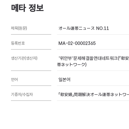
메타 정보
オール連帯ニュース NO.11
제목(원문)
MA-02-00002365
등록번호
'위안부'문제해결올연대네트워크(「慰
생산기관(생산자)
帯ネットワーク)
일본어
언어
「慰安婦」問題解決オール連帯ネットワ
기증자/수집자