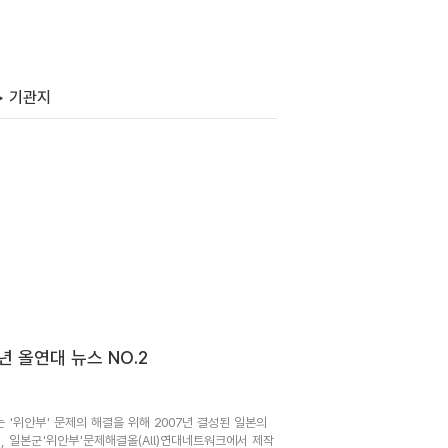
> 기관지
8년 올연대 뉴스 NO.2
는 '위안부' 문제의 해결을 위해 2007년 결성된 일본의
, 일본군'위안부'문제해결올(All)연대네트워크에서 제작