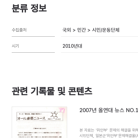
분류 정보
국외 > 민간 > 시민/운동단체
수집출처
2010년대
시기
관련 기록물 및 콘텐츠
2007년 올연대 뉴스 NO.
본 자료는 '위안부' 문제의 해결을 위해
시민단체, 일본군'위안부'문제해결올(