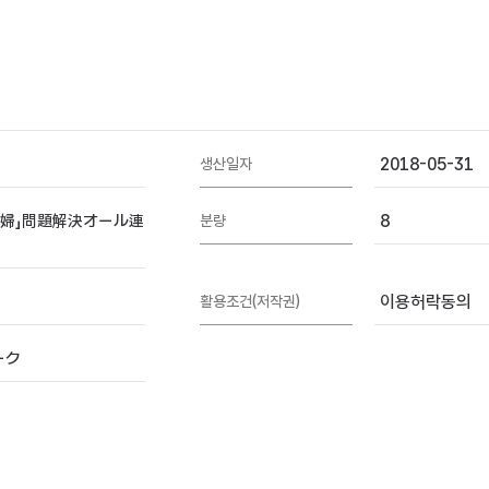
2018-05-31
생산일자
安婦」問題解決オール連
8
분량
이용허락동의
활용조건(저작권)
ーク