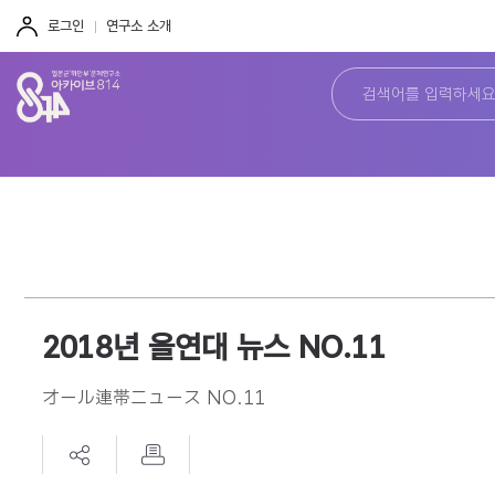
주
본
하
메
문
단
로그인
연구소 소개
뉴
바
바
바
로
로
로
가
가
가
기
기
기
2018년 올연대 뉴스 NO.11
オール連帯ニュース NO.11