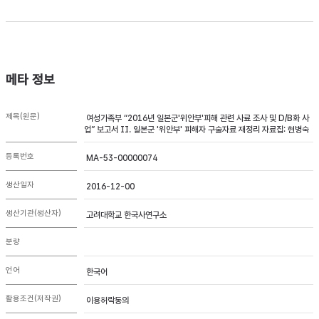
메타 정보
제목(원문)
여성가족부 “2016년 일본군'위안부'피해 관련 사료 조사 및 D/B화 사
업” 보고서 II. 일본군 '위안부' 피해자 구술자료 재정리 자료집: 현병숙
등록번호
MA-53-00000074
생산일자
2016-12-00
생산기관(생산자)
고려대학교 한국사연구소
분량
언어
한국어
활용조건(저작권)
이용허락동의