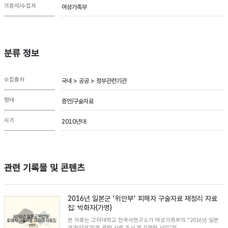
기증자/수집자
여성가족부
분류 정보
수집출처
국내 > 공공 > 정부관련기관
형태
증언/구술자료
시기
2010년대
관련 기록물 및 콘텐츠
2016년 일본군 '위안부' 피해자 구술자료 재정리 자료
집: 박화자(가명)
본 자료는 고려대학교 한국사연구소가 여성가족부의 “2016년 일본
군’위안부’피해 관련 사료 조사 및 D/B화 사업”의...