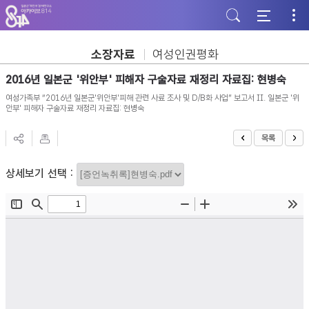
주
본
하
메
문
단
뉴
바
바
바
로
로
로
가
가
소장자료
여성인권평화
가
기
기
기
2016년 일본군 '위안부' 피해자 구술자료 재정리 자료집: 현병숙
여성가족부 “2016년 일본군'위안부'피해 관련 사료 조사 및 D/B화 사업” 보고서 II. 일본군 '위
안부' 피해자 구술자료 재정리 자료집: 현병숙
목록
상세보기 선택 :