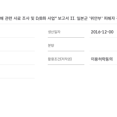
 관련 사료 조사 및 D/B화 사업” 보고서 II. 일본군 '위안부' 피해
2016-12-00
생산일자
분량
이용허락동의
활용조건(저작권)