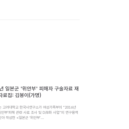
6년 일본군 '위안부' 피해자 구술자료 재
자료집: 김봉이(가명)
는 고려대학교 한국사연구소가 여성가족부의 “2016년
위안부’피해 관련 사료 조사 및 D/B화 사업”의 연구용역
아 작성한 <일본군 ‘위안부’...