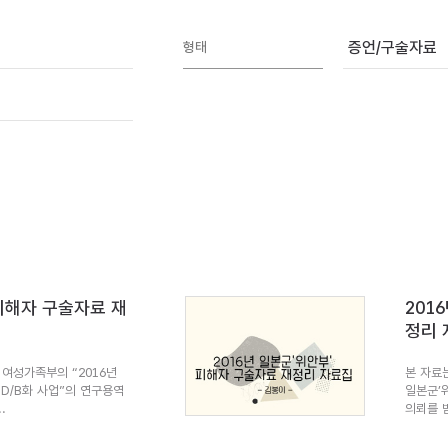
증언/구술자료
형태
 피해자 구술자료 재
201
정리 
여성가족부의 “2016년
본 자료
 D/B화 사업”의 연구용역
일본군’
.
의뢰를 받