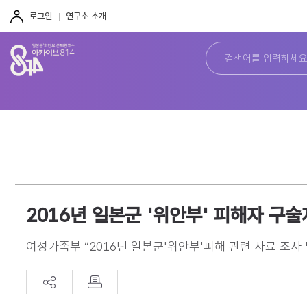
주
본
하
메
문
단
로그인
연구소 소개
뉴
바
바
바
로
로
로
가
가
가
기
기
기
2016년 일본군 '위안부' 피해자 구
여성가족부 “2016년 일본군'위안부'피해 관련 사료 조사 및