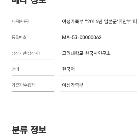
메타 정보
여성가족부 “2016년 일본군'위안부'피해
제목(원문)
MA-53-00000062
등록번호
고려대학교 한국사연구소
생산기관(생산자)
한국어
언어
여성가족부
기증자/수집자
분류 정보