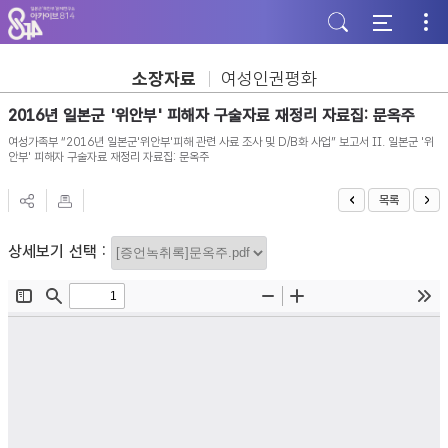
주
본
하
메
문
단
뉴
바
바
바
로
로
로
가
가
소장자료
여성인권평화
가
기
기
기
2016년 일본군 '위안부' 피해자 구술자료 재정리 자료집: 문옥주
여성가족부 “2016년 일본군'위안부'피해 관련 사료 조사 및 D/B화 사업” 보고서 II. 일본군 '위
안부' 피해자 구술자료 재정리 자료집: 문옥주
목록
상세보기 선택 :