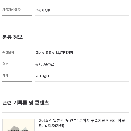
기증자/수집자
여성가족부
분류 정보
수집출처
국내 > 공공 > 정부관련기관
형태
증언/구술자료
시기
2010년대
관련 기록물 및 콘텐츠
2016년 일본군 '위안부' 피해자 구술자료 재정리 자료
집: 박화자(가명)