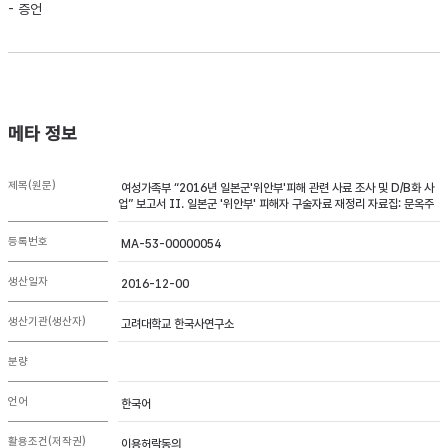
- 증언
메타 정보
제목(원문)
여성가족부 “2016년 일본군'위안부'피해 관련 사료 조사 및 D/B화 사
업” 보고서 II. 일본군 '위안부' 피해자 구술자료 재정리 자료집: 문옥주
등록번호
MA-53-00000054
생산일자
2016-12-00
생산기관(생산자)
고려대학교 한국사연구소
분량
언어
한국어
활용조건(저작권)
이용허락동의