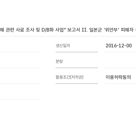
 관련 사료 조사 및 D/B화 사업” 보고서 II. 일본군 '위안부' 피해
2016-12-00
생산일자
분량
이용허락동의
활용조건(저작권)