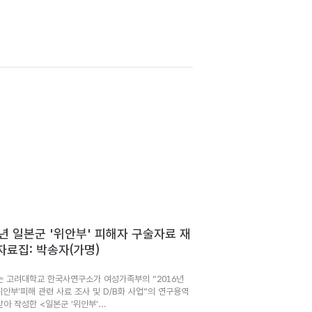
6년 일본군 '위안부' 피해자 구술자료 재
자료집: 박송자(가명)
는 고려대학교 한국사연구소가 여성가족부의 “2016년
위안부’피해 관련 사료 조사 및 D/B화 사업”의 연구용역
아 작성한 <일본군 ‘위안부’...