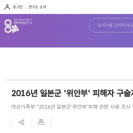
주
본
하
메
문
단
로그인
연구소 소개
뉴
바
바
바
로
로
로
가
가
가
기
기
기
2016년 일본군 '위안부' 피해자 구
여성가족부 “2016년 일본군'위안부'피해 관련 사료 조사 및