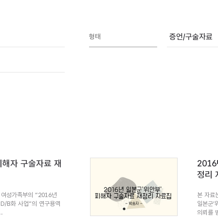
증언/구술자료
형태
 피해자 구술자료 재
201
정리 
여성가족부의 “2016년
본 자료
 D/B화 사업”의 연구용역
일본군’
.
의뢰를 받