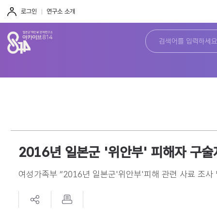
주
본
하
메
문
단
로그인
연구소 소개
뉴
바
바
바
로
로
로
가
가
가
기
기
기
2016년 일본군 '위안부' 피해자 구
여성가족부 “2016년 일본군'위안부'피해 관련 사료 조사 및