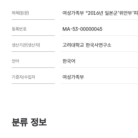
여성가족부 “2016년 일본군'위안부'피해
제목(원문)
MA-53-00000045
등록번호
고려대학교 한국사연구소
생산기관(생산자)
한국어
언어
여성가족부
기증자/수집자
분류 정보