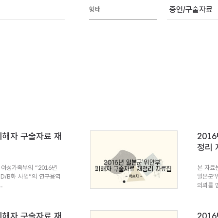
증언/구술자료
형태
 피해자 구술자료 재
201
정리 
여성가족부의 “2016년
본 자료
 D/B화 사업”의 연구용역
일본군’
.
의뢰를 받
 피해자 구술자료 재
201