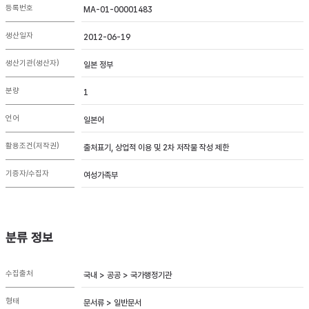
등록번호
MA-01-00001483
생산일자
2012-06-19
생산기관(생산자)
일본 정부
분량
1
언어
일본어
활용조건(저작권)
출처표기, 상업적 이용 및 2차 저작물 작성 제한
기증자/수집자
여성가족부
분류 정보
수집출처
국내 > 공공 > 국가행정기관
형태
문서류 > 일반문서