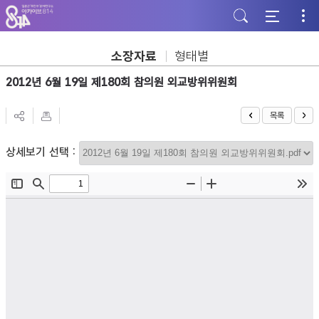
주
본
하
메
문
단
뉴
바
바
바
로
로
로
가
가
소장자료
형태별
가
기
기
기
2012년 6월 19일 제180회 참의원 외교방위위원회
목록
상세보기 선택 :