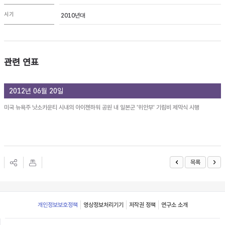
시기
2010년대
관련 연표
2012년 06월 20일
미국 뉴욕주 낫소카운티 시내의 아이젠하워 공원 내 일본군 '위안부' 기림비 제막식 시행
목록
Footer
개인정보보호정책
영상정보처리기기
저작권 정책
연구소 소개