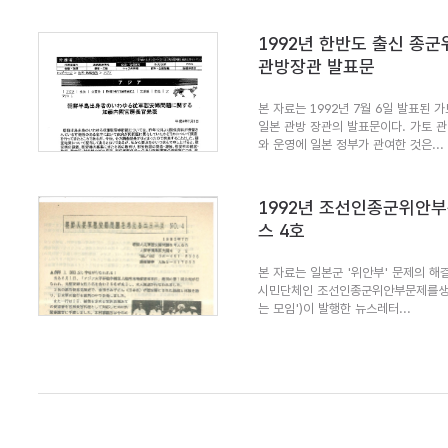
1992년 한반도 출신 종
관방장관 발표문
본 자료는 1992년 7월 6일 발표된 
일본 관방 장관의 발표문이다. 가토 
와 운영에 일본 정부가 관여한 것은...
1992년 조선인종군위안
스 4호
본 자료는 일본군 '위안부' 문제의 해결
시민단체인 조선인종군위안부문제를생
는 모임')이 발행한 뉴스레터...