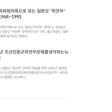
국회회의록으로 보는 일본군 '위안부'
948~1992
국회회의록으로 보는 일본군'위안부' 문제>는 2022년
일 일본군 ‘위안부’ 문제연구소가 기획, 출간하였다. 일본
록에 담겨있는 일본군...
92년 조선인종군위안부문제를생각하는뉴
호
는 일본군 '위안부' 문제의 해결을 위해 1991년 결성된
인 조선인종군위안부문제를생각하는모임(이하 '생각하
)이 발행한 뉴스레터...