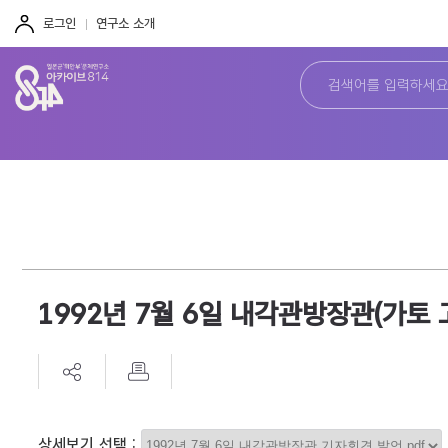
주
본
하
메
문
단
로그인
연구소 소개
뉴
바
바
바
로
로
로
가
가
가
기
기
기
1992년 7월 6일 내각관방장관(가토
상세보기 선택 :