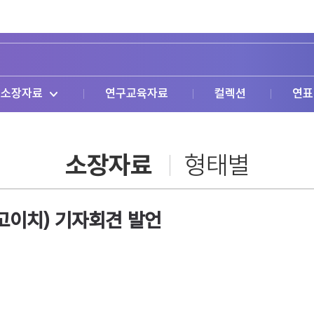
소장자료
연구교육자료
컬렉션
연표
소장자료
형태별
 고이치) 기자회견 발언