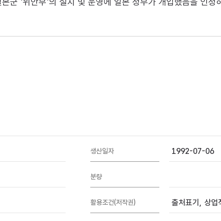
군 '위안부'의 설치 및 운영에 일본 정부가 개입했음을 인정하
1992-07-06
생산일자
분량
출처표기, 상업적
활용조건(저작권)