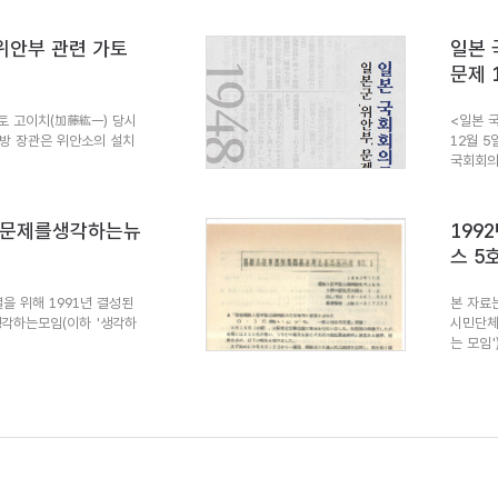
군위안부 관련 가토
일본 
문제 1
가토 고이치(加藤紘一) 당시
<일본 
관방 장관은 위안소의 설치
12월 5
국회회의
부문제를생각하는뉴
19
스 5
을 위해 1991년 결성된
본 자료
각하는모임(이하 '생각하
시민단체
는 모임'