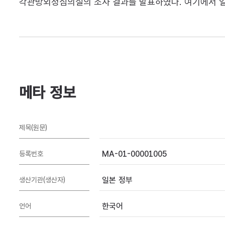
각관방외정심의실의 조사 결과를 발표하였다. 여기에서 일본
메타 정보
제목(원문)
MA-01-00001005
등록번호
일본 정부
생산기관(생산자)
한국어
언어