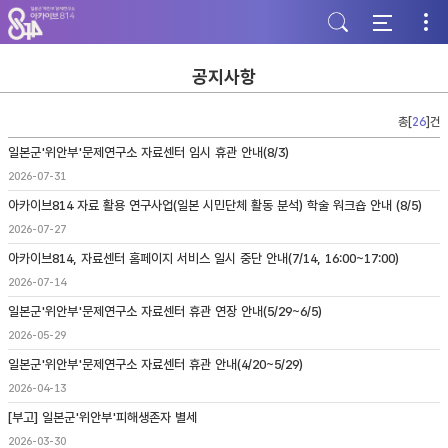
주
본
하
메
문
단
뉴
바
바
바
로
로
로
가
가
공지사항
가
기
기
기
총[
26
]건
일본군'위안부'문제연구소 자료센터 임시 휴관 안내(8/3)
2026-07-31
아카이브814 자료 활용 연구사업(일본 시민단체 활동 분석) 학술 워크숍 안내 (8/5)
2026-07-27
아카이브814, 자료센터 홈페이지 서비스 일시 중단 안내(7/14, 16:00~17:00)
2026-07-14
일본군'위안부'문제연구소 자료센터 휴관 연장 안내(5/29~6/5)
2026-05-29
일본군'위안부'문제연구소 자료센터 휴관 안내(4/20~5/29)
2026-04-13
[부고] 일본군'위안부'피해생존자 별세
2026-03-30