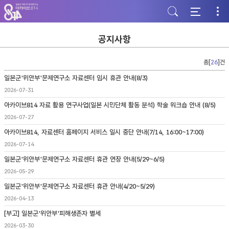
주
본
하
메
문
단
뉴
바
바
바
로
로
로
가
가
공지사항
가
기
기
기
총[
26
]건
일본군'위안부'문제연구소 자료센터 임시 휴관 안내(8/3)
2026-07-31
아카이브814 자료 활용 연구사업(일본 시민단체 활동 분석) 학술 워크숍 안내 (8/5)
2026-07-27
아카이브814, 자료센터 홈페이지 서비스 일시 중단 안내(7/14, 16:00~17:00)
2026-07-14
일본군'위안부'문제연구소 자료센터 휴관 연장 안내(5/29~6/5)
2026-05-29
일본군'위안부'문제연구소 자료센터 휴관 안내(4/20~5/29)
2026-04-13
[부고] 일본군'위안부'피해생존자 별세
2026-03-30