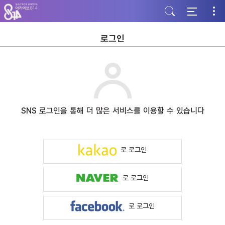
주
본
하
메
문
단
뉴
바
바
바
로
로
로
가
가
로그인
가
기
기
기
SNS 로그인을 통해 더 많은 서비스를 이용할 수 있습니다
로 로그인
로 로그인
로 로그인