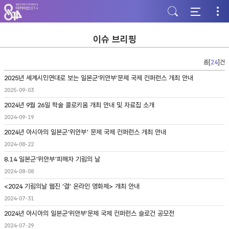
주
본
하
메
문
단
뉴
바
바
바
로
로
로
가
가
이슈 브리핑
가
기
기
기
총[
24
]건
2025년 세계시민연대로 보는 일본군‘위안부’문제 국제 컨퍼런스 개최 안내
2025-09-03
2024년 9월 26일 학술 콜로키움 개최 안내 및 자료집 소개
2024-09-19
2024년 아시아의 일본군'위안부' 문제 국제 컨퍼런스 개최 안내
2024-08-22
8.14 일본군'위안부'피해자 기림의 날
2024-08-08
<2024 기림의날 웹진 ‘결’ 온라인 영화제> 개최 안내
2024-07-31
2024년 아시아의 일본군‘위안부’문제 국제 컨퍼런스 슬로건 공모전
2024-07-29