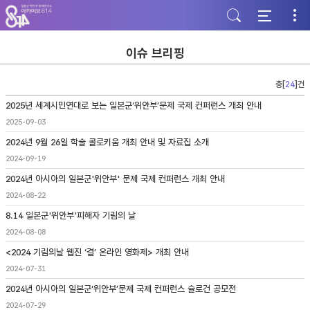
주
본
하
메
문
단
뉴
바
바
바
로
로
로
가
가
이슈 브리핑
가
기
기
기
총[
24
]건
2025년 세계시민연대로 보는 일본군‘위안부’문제 국제 컨퍼런스 개최 안내
2025-09-03
2024년 9월 26일 학술 콜로키움 개최 안내 및 자료집 소개
2024-09-19
2024년 아시아의 일본군'위안부' 문제 국제 컨퍼런스 개최 안내
2024-08-22
8.14 일본군'위안부'피해자 기림의 날
2024-08-08
<2024 기림의날 웹진 ‘결’ 온라인 영화제> 개최 안내
2024-07-31
2024년 아시아의 일본군‘위안부’문제 국제 컨퍼런스 슬로건 공모전
2024-07-29