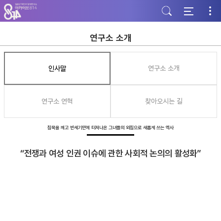
주
본
하
메
문
단
뉴
바
바
바
로
로
로
가
가
연구소 소개
가
기
기
기
인사말
연구소 소개
연구소 연혁
찾아오시는 길
침묵을 깨고 반세기만에 터져나온 그녀들의 외침으로 새롭게 쓰는 역사
“전쟁과 여성 인권 이슈에 관한 사회적 논의의 활성화”