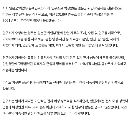
저희 일본군‘위안부’문제연구소(이하 연구소로 약칭함)는 일본군‘위안부’문제를 전문적으로
다루는 정부 산하 유일의 기관으로, 지난 2018년 연구소 출범의 준비 과정을 거친 후
2021년부터 본격적인 활동에 돌입했습니다.
연구소가 수행하는 업무는 일본군‘위안부’문제 관련 자료의 조사, 수집 및 연구를 시작으로,
아카이브814를 통한 사료 제공, 문헌·영상·사진 등 자료센터 운영, 웹진 ‘결’ 발간, 국내외
학술대회 개최, 민간단체 교류활동 지원, 피해자 맞춤형 지원 등 다방면에 걸쳐 있습니다.
연구소가 지향하는 목표는 인류역사상 유례를 보기 힘든 일제 전시 성노예 제도를 돌이켜보며,
인권유린에 고통받았던 피해자의 존엄과 명예를 회복하고 그 역사적 사실을 올바르게 기억하고
계승하는 일입니다.
아직도 지구촌 곳곳에서는 불행하게도 전쟁과 내란을 틈타 여성 성폭력이 일상처럼 반복되고
있습니다.
연구소는 일제가 저지른 야만적인 전시 여성 성폭력을 직시하면서, 한편에서는 전시 여성 성폭력
근절과 여성인권 회복, 국제 공조 확산에 기여하기 위한 연구와 활동을 멈추지 않겠습니다. 국민
여러분의 지속적인 관심과 협조를 당부 말씀 드립니다. 감사합니다.