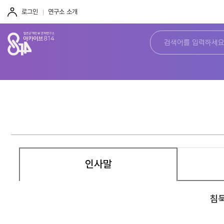
주
본
하
메
문
단
로그인
연구소 소개
뉴
바
바
바
로
로
로
가
가
가
기
기
기
인사말
침묵