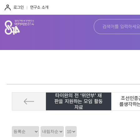
주
본
하
메
문
단
로그인
연구소 소개
뉴
바
바
바
로
로
로
가
가
가
기
기
기
타이완의 전 ‘위안부’ 재
조선인종
판을 지원하는 모임 활동
를생각하
자료
정
정
정
렬
렬
렬
순
갯