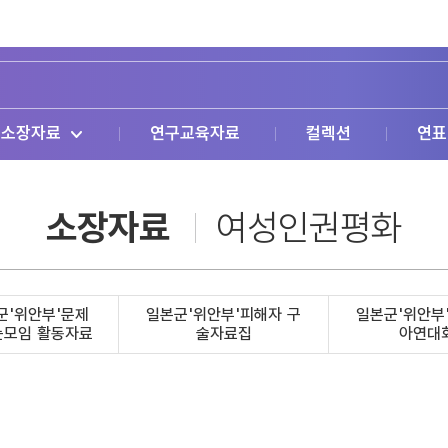
소장자료
연구교육자료
컬렉션
연표
소장자료
여성인권평화
군'위안부'문제
일본군'위안부'피해자 구
일본군'위안부
는모임 활동자료
술자료집
아연대