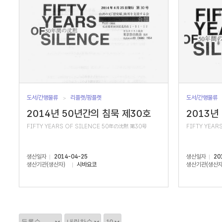
도서/간행물류
리플렛/팜플렛
도서/간행물류
2014년 50년간의 침묵 제30호
2013년
FIFTY YEARS OF SILENCE 50年の沈黙 第30号
FIFTY YEAR
생산일자
2014-04-25
생산일자
20
생산기관(생산자)
시바요코
생산기관(생산자
정
정
정