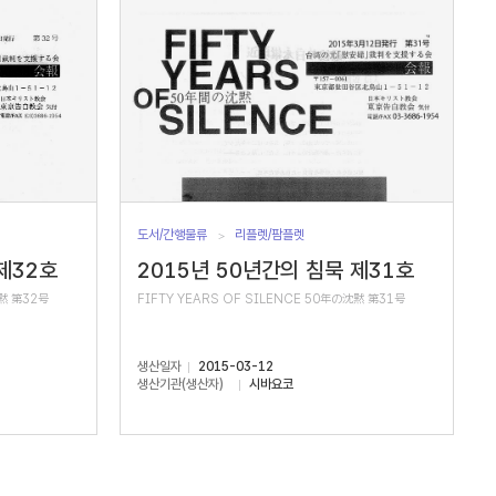
도서/간행물류
리플렛/팜플렛
제32호
2015년 50년간의 침묵 제31호
沈黙 第32号
FIFTY YEARS OF SILENCE 50年の沈黙 第31号
생산일자
2015-03-12
생산기관(생산자)
시바요코