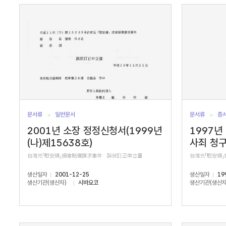
서
수
문서류
일반문서
문서류
증
2001년 소장 정정신청서(1999년
1997년
(나)제15638호)
사죄 청
台湾元「慰安婦」損害賠償請求事件 訴状訂正申立書
台湾元「慰安婦
생산일자
2001-12-25
생산일자
19
생산기관(생산자)
시바요코
생산기관(생산자