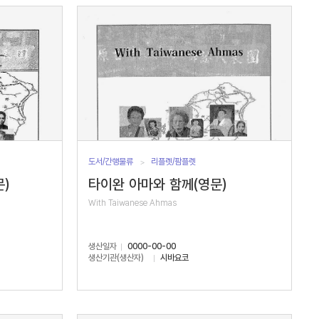
도서/간행물류
리플렛/팜플렛
)
타이완 아마와 함께(영문)
With Taiwanese Ahmas
생산일자
0000-00-00
생산기관(생산자)
시바요코