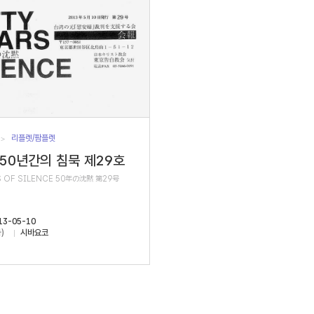
리플렛/팜플렛
 50년간의 침묵 제29호
S OF SILENCE 50年の沈黙 第29号
13-05-10
)
시바요코