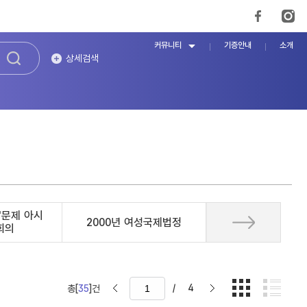
커뮤니티
기증안내
소개
상세검색
'문제 아시
2000년 여성국제법정
회의
/
4
총[
35
]건