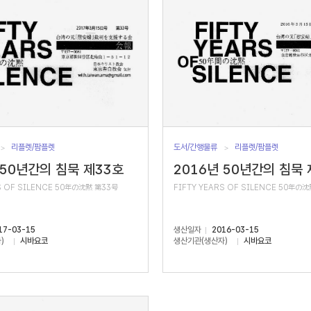
리플렛/팜플렛
도서/간행물류
리플렛/팜플렛
 50년간의 침묵 제33호
2016년 50년간의 침묵 
S OF SILENCE 50年の沈黙 第33号
FIFTY YEARS OF SILENCE 50年の
17-03-15
생산일자
2016-03-15
)
시바요코
생산기관(생산자)
시바요코