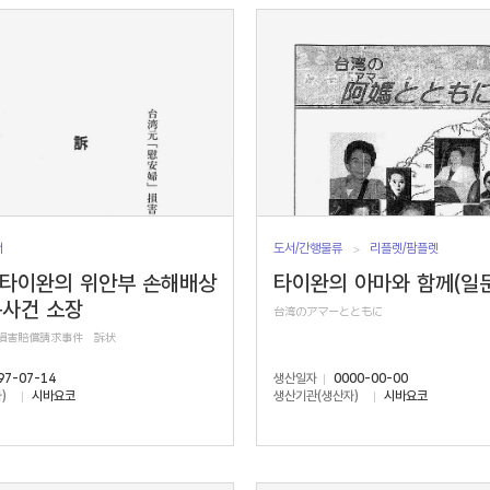
서
도서/간행물류
리플렛/팜플렛
 타이완의 위안부 손해배상
타이완의 아마와 함께(일문
구사건 소장
台湾のアマーとともに
」損害賠償請求事件 訴状
97-07-14
생산일자
0000-00-00
)
시바요코
생산기관(생산자)
시바요코