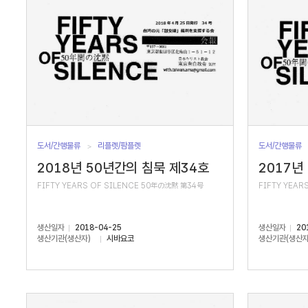
도서/간행물류
리플렛/팜플렛
도서/간행물류
2018년 50년간의 침묵 제34호
2017년
FIFTY YEARS OF SILENCE 50年の沈黙 第34号
FIFTY YEAR
생산일자
2018-04-25
생산일자
20
생산기관(생산자)
시바요코
생산기관(생산자