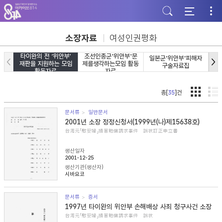
주
본
하
메
문
단
뉴
바
바
바
로
로
로
가
가
소장자료
여성인권평화
가
기
기
기
타이완의 전 ‘위안부’
조선인종군'위안부'문
일본군'위안부'피해자
일
재판을 지원하는 모임
제를생각하는모임 활동
구술자료집
활동자료
자료
총[
35
]건
문서류
일반문서
2001년 소장 정정신청서(1999년(나)제15638호)
台湾元「慰安婦」損害賠償請求事件 訴状訂正申立書
생산일자
2001-12-25
생산기관(생산자)
시바요코
문서류
증서
1997년 타이완의 위안부 손해배상 사죄 청구사건 소장
台湾元「慰安婦」損害賠償請求事件 訴状