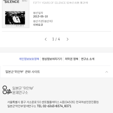
FIFTY YEARS OF SILENCE 50年の沈黙 第29号
생산일자
2013-05-10
생산기관(생산자)
시바요코
1/4
Footer
개인정보보호정책
영상정보처리기기
저작권 정책
연구소 소개
일본군'위안부' 관련 사이트
서울특별시 중구 서소문로 50 센트럴플레이스 4층(04505) 한국여성인권진흥원
일본군‘위안부’문제연구소
TEL 02-6363-8374, 8371