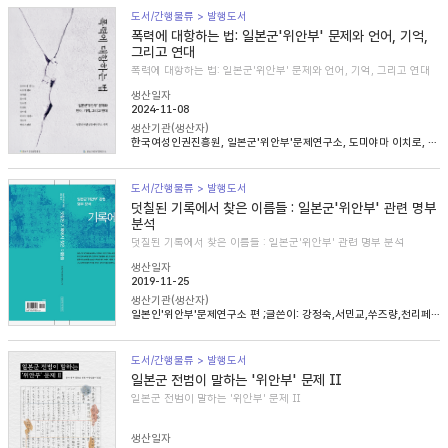
도서/간행물류 > 발행도서
폭력에 대항하는 법: 일본군'위안부' 문제와 언어, 기억,
그리고 연대
폭력에 대항하는 법: 일본군'위안부' 문제와 언어, 기억, 그리고 연대
생산일자
2024-11-08
생산기관(생산자)
한국여성인권진흥원, 일본군'위안부'문제연구소, 도미야마 이치로, 니콜라 헨리, 송혜림, 문지희, 임우경, 임경화, 심아정, 마치다 타카시, 정용숙, 헬렌 스캔런
도서/간행물류 > 발행도서
덧칠된 기록에서 찾은 이름들 : 일본군'위안부' 관련 명부
분석
덧칠된 기록에서 찾은 이름들 : 일본군'위안부' 관련 명부 분석
생산일자
2019-11-25
생산기관(생산자)
일본인'위안부'문제연구소 편 ;글쓴이: 강정숙,서민교,쑤즈량,천리페이,윤명숙,최종길,한혜인
도서/간행물류 > 발행도서
일본군 전범이 말하는 '위안부' 문제 Ⅱ
일본군 전범이 말하는 '위안부' 문제 Ⅱ
생산일자