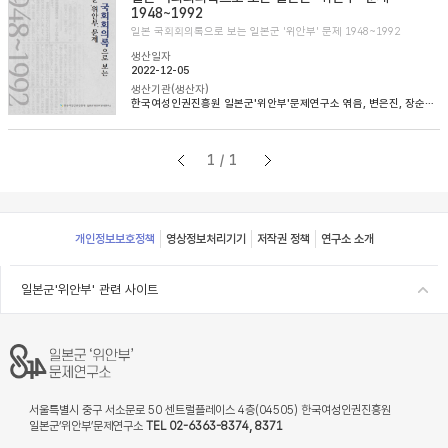
1948~1992
일본 국회회의록으로 보는 일본군 '위안부' 문제 1948~1992
생산일자
2022-12-05
생산기관(생산자)
한국여성인권진흥원 일본군'위안부'문제연구소 엮음, 변은진, 장순순, 이태규 옮김
1/1
Footer
개인정보보호정책
영상정보처리기기
저작권 정책
연구소 소개
일본군'위안부' 관련 사이트
서울특별시 중구 서소문로 50 센트럴플레이스 4층(04505) 한국여성인권진흥원
일본군‘위안부’문제연구소
TEL 02-6363-8374, 8371