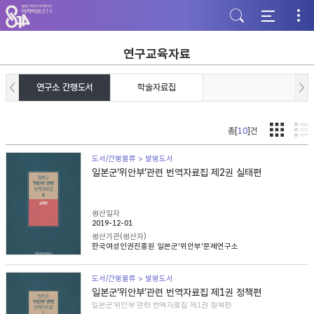
주
본
하
메
문
단
뉴
바
바
바
로
로
로
가
가
연구교육자료
가
기
기
기
연구소 간행도서
학술자료집
총[
10
]건
도서/간행물류 > 발행도서
일본군‘위안부’관련 번역자료집 제2권 실태편
생산일자
2019-12-01
생산기관(생산자)
한국여성인권진흥원 일본군'위안부'문제연구소
도서/간행물류 > 발행도서
일본군‘위안부’관련 번역자료집 제1권 정책편
일본군‘위안부’관련 번역자료집 제1권 정책편