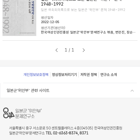
1948~1992
일본 국회회의록으로 보는 일본군 '위안부' 문제 1948~1992
생산일자
2022-12-05
생산기관(생산자)
한국여성인권진흥원 일본군'위안부'문제연구소 엮음, 변은진, 장순순, 이태규 옮김
1/1
Footer
개인정보보호정책
영상정보처리기기
저작권 정책
연구소 소개
일본군'위안부' 관련 사이트
서울특별시 중구 서소문로 50 센트럴플레이스 4층(04505) 한국여성인권진흥원
일본군‘위안부’문제연구소
TEL 02-6363-8374, 8371