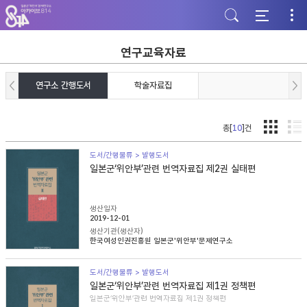
주
본
하
메
문
단
뉴
바
바
바
로
로
로
가
가
연구교육자료
가
기
기
기
연구소 간행도서
학술자료집
총[
10
]건
도서/간행물류 > 발행도서
일본군‘위안부’관련 번역자료집 제2권 실태편
생산일자
2019-12-01
생산기관(생산자)
한국여성인권진흥원 일본군'위안부'문제연구소
도서/간행물류 > 발행도서
일본군‘위안부’관련 번역자료집 제1권 정책편
일본군‘위안부’관련 번역자료집 제1권 정책편