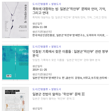
도서/간행물류 > 발행도서
폭력에 대항하는 법: 일본군'위안부' 문제와 언어, 기억,
그리고 연대
폭력에 대항하는 법: 일본군'위안부' 문제와 언어, 기억, 그리고 연대
생산일자
2024-11-08
생산기관(생산자)
한국여성인권진흥원, 일본군'위안부'문제연구소, 도미야마 이치로, 니콜라 헨리, 송혜림, 문지희, 임우경, 임경화, 심아정, 마치다 타카시, 정용숙, 헬렌 스캔런
도서/간행물류 > 발행도서
덧칠된 기록에서 찾은 이름들 : 일본군'위안부' 관련 명부
분석
덧칠된 기록에서 찾은 이름들 : 일본군'위안부' 관련 명부 분석
생산일자
2019-11-25
생산기관(생산자)
일본인'위안부'문제연구소 편 ;글쓴이: 강정숙,서민교,쑤즈량,천리페이,윤명숙,최종길,한혜인
도서/간행물류 > 발행도서
일본군 전범이 말하는 '위안부' 문제 Ⅱ
일본군 전범이 말하는 '위안부' 문제 Ⅱ
생산일자