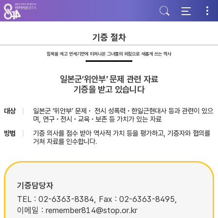
주
본
하
메
문
단
뉴
바
바
바
로
로
로
가
가
기증 절차
가
기
기
기
침묵을 깨고 반세기만에 터져나온 그녀들의 외침으로 새롭게 쓰는 역사
일본군‘위안부’ 문제 관련 자료
기증을 받고 있습니다
대상
일본군 ‘위안부’ 문제・ 전시 성폭력・한일근현대사 등과 관련이 있으
며, 연구・전시・교육・보존 등 가치가 있는 자료
방법
기증 의사를 접수 받아 역사적 가치 등을 평가하고, 기증자와 협의를
거쳐 자료를 인수합니다.
기증담당자
TEL : 02-6363-8384, Fax : 02-6363-8495,
이메일 : remember814@stop.or.kr