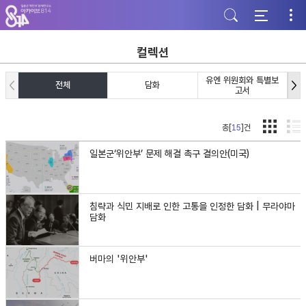
주
본
하
메
문
단
뉴
바
바
바
로
로
로
가
가
컬렉션
가
기
기
기
유엔 위원회와 특별보
전체
담화
고서
총[
15
]건
일본군‘위안부’ 문제 해결 촉구 결의안(미국)
침략과 식민 지배로 인한 고통을 인정한 담화 | 무라야마
담화
버마의 '위안부'