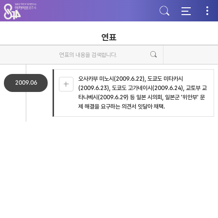
주
본
하
메
문
단
뉴
바
바
바
로
로
로
가
가
연표
가
기
기
기
오사카부 미노시(2009.6.22), 도쿄도 미타카시
2009.06
(2009.6.23), 도쿄도 고가네이시(2009.6.24), 교토부 교
타나베시(2009.6.29) 등 일본 시의회, 일본군 '위안부' 문
제 해결을 요구하는 의견서 잇달아 채택.