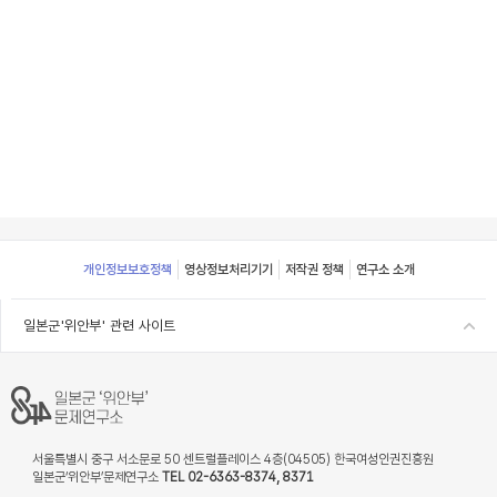
Footer
개인정보보호정책
영상정보처리기기
저작권 정책
연구소 소개
일본군'위안부' 관련 사이트
서울특별시 중구 서소문로 50 센트럴플레이스 4층(04505) 한국여성인권진흥원
일본군‘위안부’문제연구소
TEL 02-6363-8374, 8371