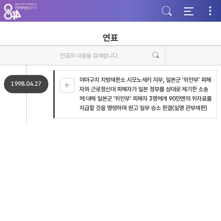
주
본
하
메
문
단
뉴
바
바
바
로
로
로
가
가
연표
가
기
기
기
야마구치 지방재판소 시모노세키 지부, 일본군 '위안부' 피해
1998.04.27
자와 근로정신대 피해자가 일본 정부를 상대로 제기한 소송
에 대해 일본군 '위안부' 피해자 3명에게 90만엔의 위자료를
지급할 것을 명령하며 원고 일부 승소 판결(일명 관부재판)