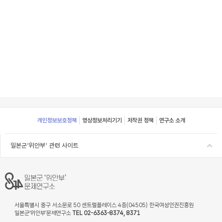
Footer
개인정보보호정책
영상정보처리기기
저작권 정책
연구소 소개
일본군'위안부' 관련 사이트
서울특별시 중구 서소문로 50 센트럴플레이스 4층(04505) 한국여성인권진흥원
일본군‘위안부’문제연구소
TEL 02-6363-8374, 8371