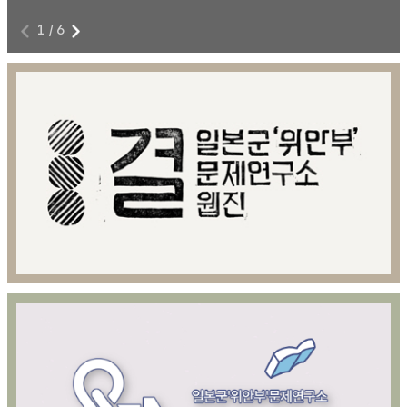
1
/
6
전쟁과 여성폭력에 저항하라!
8
본 영상물은 아카이브814 제공을 위해 제작된 영상콘텐츠이다.
8월