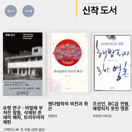
신착
도서
젠더법학의 비전과 확
조선인, BC급 전범,
유령 연구 : 비밀에 부
산
해방되지 못한 영혼
쳐진 말들, 삭제된 존
양현아
우쓰미 아이코
재의 배회, 트라우마의
체현
그레이스 M. 조 지음 ;성원 옮김