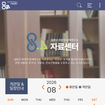
주
본
하
메
문
단
뉴
바
바
바
로
로
로
가
가
가
기
기
기
일본군‘위안부’문제연구소 자료센터는 ‘위안부’ 문제를 둘러싼 운동과 연구
관련 대중서, 연구서, 자료집, 연속간행물을 수집하고 있는 도서관입니다
2026
개관일 &
08
휴관일
개관일
일정안내
SUN
MON
THU
WED
THU
FRI
SAT